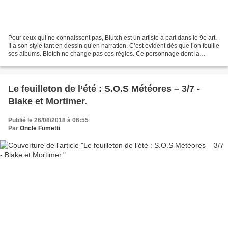
Pour ceux qui ne connaissent pas, Blutch est un artiste à part dans le 9e art.
Il a son style tant en dessin qu’en narration. C’est évident dès que l’on feuille
ses albums. Blotch ne change pas ces règles. Ce personnage dont la
filiation n’échappera à...
Le feuilleton de l’été : S.O.S Météores – 3/7 -
Blake et Mortimer.
Publié le 26/08/2018 à 06:55
Par
Oncle Fumetti