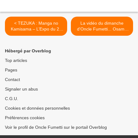
< TEZUKA : Manga no
La vidéo du dimanche
Kamisama – L’Expo du 25
d'Oncle Fumetti... Osamu
janvier au 11 mars 2018 au
Tezuka >
Musée d’Angoulême
Hébergé par Overblog
Top articles
Pages
Contact
Signaler un abus
C.G.U.
Cookies et données personnelles
Préférences cookies
Voir le profil de Oncle Fumetti sur le portail Overblog