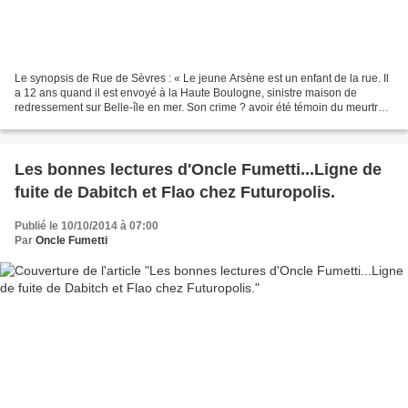
Le synopsis de Rue de Sèvres : « Le jeune Arsène est un enfant de la rue. Il
a 12 ans quand il est envoyé à la Haute Boulogne, sinistre maison de
redressement sur Belle-île en mer. Son crime ? avoir été témoin du meurtre
d’un maître de savate, Théophraste...
Les bonnes lectures d'Oncle Fumetti...Ligne de
fuite de Dabitch et Flao chez Futuropolis.
Publié le 10/10/2014 à 07:00
Par
Oncle Fumetti