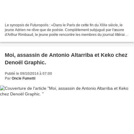
Le synopsis de Futuropolis : «Dans le Paris de cette fin du XIXe siècle, le
jeune Adrien ne rêve que de poésie. Complètement subjugué par l'œuvre
d'Arthur Rimbaud, le jeune poète rencontre les membres du journal littéraire
Le Décadent. Ceux-ci, tout à...
Moi, assassin de Antonio Altarriba et Keko chez
Denoël Graphic.
Publié le 09/10/2014 à 07:00
Par
Oncle Fumetti