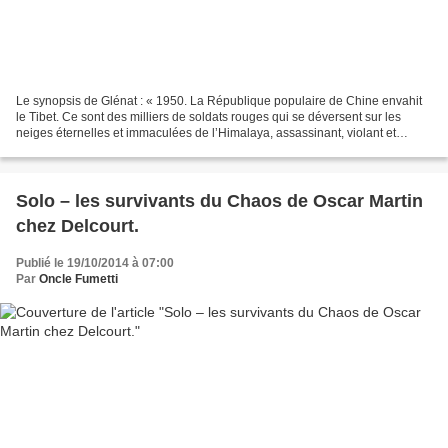
Le synopsis de Glénat : « 1950. La République populaire de Chine envahit
le Tibet. Ce sont des milliers de soldats rouges qui se déversent sur les
neiges éternelles et immaculées de l’Himalaya, assassinant, violant et
torturant à tour de bras. Les temples...
Solo – les survivants du Chaos de Oscar Martin
chez Delcourt.
Publié le 19/10/2014 à 07:00
Par
Oncle Fumetti