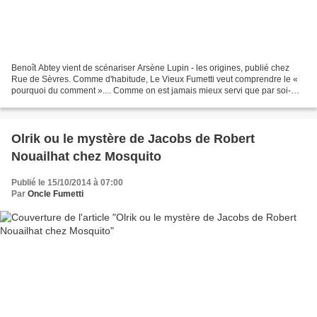
Benoît Abtey vient de scénariser Arsène Lupin - les origines, publié chez
Rue de Sèvres. Comme d'habitude, Le Vieux Fumetti veut comprendre le «
pourquoi du comment ».... Comme on est jamais mieux servi que par soi-
même, présentez-vous Benoît Abtey. Qui...
Olrik ou le mystère de Jacobs de Robert
Nouailhat chez Mosquito
Publié le 15/10/2014 à 07:00
Par
Oncle Fumetti