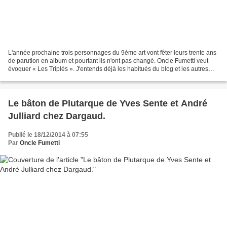
L'année prochaine trois personnages du 9ème art vont fêter leurs trente ans
de parution en album et pourtant ils n'ont pas changé. Oncle Fumetti veut
évoquer « Les Triplés ». J'entends déjà les habitués du blog et les autres
s'exclamer : « Mais il déraille...
Le bâton de Plutarque de Yves Sente et André
Julliard chez Dargaud.
Publié le 18/12/2014 à 07:55
Par
Oncle Fumetti