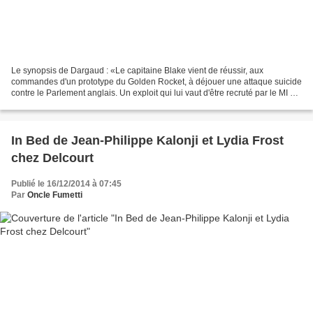
Le synopsis de Dargaud : «Le capitaine Blake vient de réussir, aux
commandes d'un prototype du Golden Rocket, à déjouer une attaque suicide
contre le Parlement anglais. Un exploit qui lui vaut d'être recruté par le MI 6.
Sa mission ? Faire gagner aux...
In Bed de Jean-Philippe Kalonji et Lydia Frost
chez Delcourt
Publié le 16/12/2014 à 07:45
Par
Oncle Fumetti