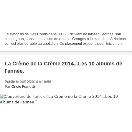
Le synopsis de Des Ronds dans l’O : « Éric vient de laisser Georges, son
compagnon, dans une maison de retraite. Georges a la maladie d'Alzheimer
et n'est plus gérable au quotidien. Ce placement est donc pour Éric un ultime
recours. Pourtant, cet acte...
La Crème de la Crème 2014...Les 10 albums de
l'année.
Publié le 04/12/2014 à 10:56
Par
Oncle Fumetti