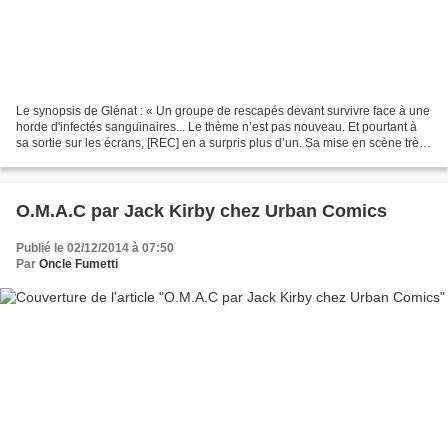
Le synopsis de Glénat : « Un groupe de rescapés devant survivre face à une
horde d'infectés sanguinaires... Le thème n’est pas nouveau. Et pourtant à
sa sortie sur les écrans, [REC] en a surpris plus d’un. Sa mise en scène très
efficace au plus proche...
O.M.A.C par Jack Kirby chez Urban Comics
Publié le 02/12/2014 à 07:50
Par
Oncle Fumetti