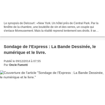
Le synopsis de Delcourt : «New York. Un hôtel près de Central Park. Par la
fenêtre de la chambre, une bouteille de vin et des verres, un couple qui
s'enlace fiévreusement. Mais la réalité reprend lentement ses droits. Il se
lève. Elle, sur le lit, fume...
Sondage de l’Express : La Bande Dessinée, le
numérique et le livre.
Publié le 09/12/2014 à 07:55
Par
Oncle Fumetti