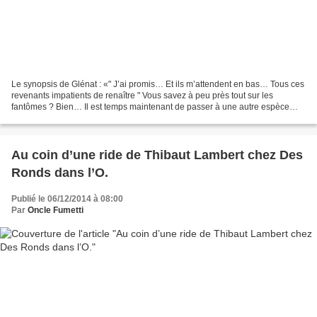
Le synopsis de Glénat : «" J’ai promis… Et ils m’attendent en bas… Tous ces
revenants impatients de renaître " Vous savez à peu près tout sur les
fantômes ? Bien… Il est temps maintenant de passer à une autre espèce
d’ectoplasmes : les revenants. Plus...
Au coin d’une ride de Thibaut Lambert chez Des
Ronds dans l’O.
Publié le 06/12/2014 à 08:00
Par
Oncle Fumetti