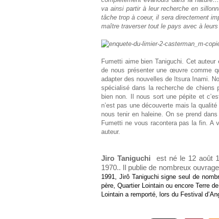
va ainsi partir à leur recherche en sillon
tâche trop à coeur, il sera directement i
maître traverser tout le pays avec à leur
Fumetti aime bien Taniguchi. Cet auteur e
de nous présenter une œuvre comme q
adapter des nouvelles de Itsura Inami. N
spécialisé dans la recherche de chiens 
bien non. Il nous sort une pépite et c’
n’est pas une découverte mais la qualité da
nous tenir en haleine. On se prend dans 
Fumetti ne vous racontera pas la fin. A vo
auteur.
Jiro Taniguchi
est né le 12 août 
1970.. Il publie de nombreux ouvra
1991, Jirô Taniguchi signe seul de nom
père, Quartier Lointain ou encore Terre d
Lointain a remporté, lors du Festival d’A