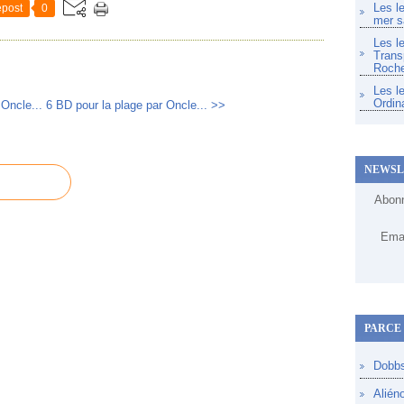
Les l
post
0
mer s
Les l
Trans
Roche
Les l
Ordin
Oncle...
6 BD pour la plage par Oncle... >>
NEWSL
Abonn
Emai
PARCE 
Dobb
Alién