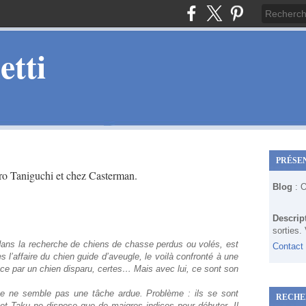
tti
PRÉSE
ro Taniguchi et chez Casterman.
Blog
: 
Descrip
sorties.
dans la recherche de chiens de chasse perdus ou volés, est
Contact
 l’affaire du chien guide d’aveugle, le voilà confronté à une
e par un chien disparu, certes… Mais avec lui, ce sont son
upe ne semble pas une tâche ardue. Problème : ils se sont
RECHE
t Taku ne dispose que de maigres indices pour débuter. Il