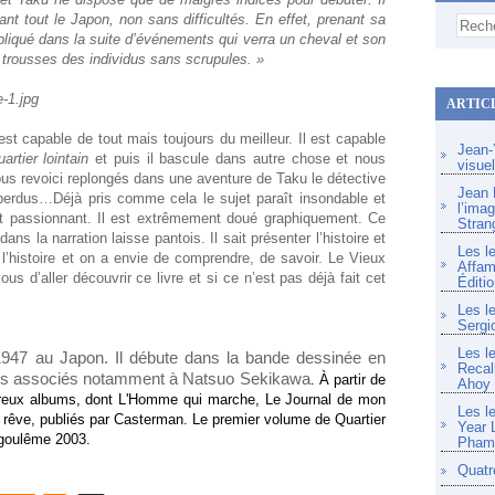
nant tout le Japon, non sans difficultés. En effet, prenant sa
mpliqué dans la suite d’événements qui verra un cheval et son
s trousses des individus sans scrupules. »
ARTIC
st capable de tout mais toujours du meilleur. Il est capable
Jean-Y
uartier lointain
et puis il bascule dans autre chose et nous
visue
ous revoici replongés dans une aventure de Taku le détective
Jean F
perdus…Déjà pris comme cela le sujet paraît insondable et
l’imag
est passionnant. Il est extrêmement doué graphiquement. Ce
Stran
ns la narration laisse pantois. Il sait présenter l’histoire et
Les l
l’histoire et on a envie de comprendre, de savoir. Le Vieux
Affam
us d’aller découvrir ce livre et si ce n’est pas déjà fait cet
Éditio
Les l
Sergi
Les l
1947 au Japon. Il débute dans la bande dessinée en
Recal
ges associés notamment à Natsuo Sekikawa
. À partir de
Ahoy
breux albums, dont L'Homme qui marche, Le Journal de mon
Les l
e rêve, publiés par Casterman. Le premier volume de Quartier
Year 
ngoulême 2003.
Pham 
Quatr