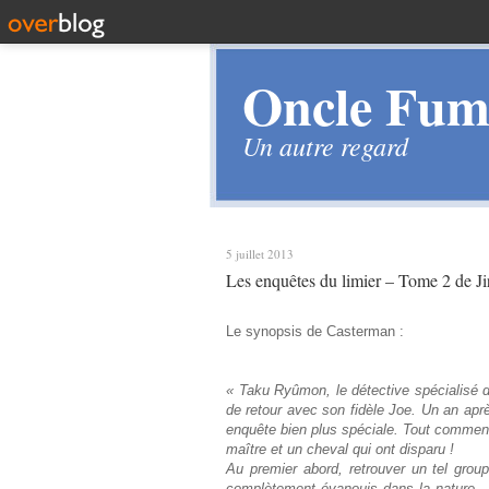
Oncle Fume
Un autre regard
5 juillet 2013
Les enquêtes du limier – Tome 2 de Ji
Le synopsis de Casterman :
« Taku Ryûmon, le détective spécialisé 
de retour avec son fidèle Joe. Un an après
enquête bien plus spéciale. Tout commenc
maître et un cheval qui ont disparu !
Au premier abord, retrouver un tel gro
complètement évanouis dans la nature…e