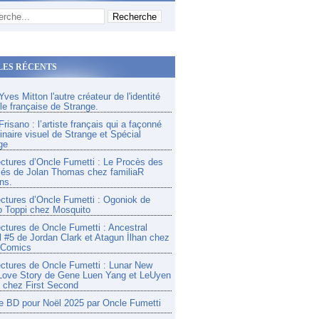
LES RÉCENTS
ves Mitton l'autre créateur de l'identité
lle française de Strange.
risano : l’artiste français qui a façonné
inaire visuel de Strange et Spécial
ge
ectures d’Oncle Fumetti : Le Procès des
és de Jolan Thomas chez familiaR
ns.
ectures d’Oncle Fumetti : Ogoniok de
o Toppi chez Mosquito
ectures de Oncle Fumetti : Ancestral
l #5 de Jordan Clark et Atagun İlhan chez
 Comics
ectures de Oncle Fumetti : Lunar New
Love Story de Gene Luen Yang et LeUyen
chez First Second
e BD pour Noël 2025 par Oncle Fumetti