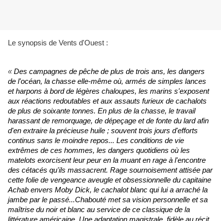
Le synopsis de Vents d'Ouest :
«
Des campagnes de pêche de plus de trois ans, les dangers
de l'océan, la chasse elle-même où, armés de simples lances
et harpons à bord de légères chaloupes, les marins s'exposent
aux réactions redoutables et aux assauts furieux de cachalots
de plus de soixante tonnes. En plus de la chasse, le travail
harassant de remorquage, de dépeçage et de fonte du lard afin
d'en extraire la précieuse huile ; souvent trois jours d'efforts
continus sans le moindre repos... Les conditions de vie
extrêmes de ces hommes, les dangers quotidiens où les
matelots exorcisent leur peur en la muant en rage à l'encontre
des cétacés qu'ils massacrent. Rage sournoisement attisée par
cette folie de vengeance aveugle et obsessionnelle du capitaine
Achab envers Moby Dick, le cachalot blanc qui lui a arraché la
jambe par le passé...Chabouté met sa vision personnelle et sa
maîtrise du noir et blanc au service de ce classique de la
littérature américaine. Une adaptation magistrale, fidèle au récit