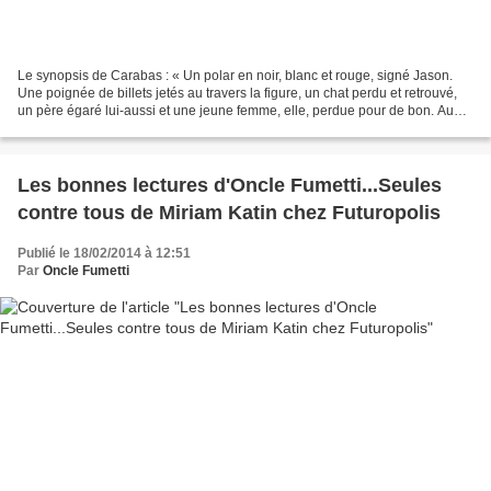
Le synopsis de Carabas : « Un polar en noir, blanc et rouge, signé Jason.
Une poignée de billets jetés au travers la figure, un chat perdu et retrouvé,
un père égaré lui-aussi et une jeune femme, elle, perdue pour de bon. Au
grand dam de Danny Delon,...
Les bonnes lectures d'Oncle Fumetti...Seules
contre tous de Miriam Katin chez Futuropolis
Publié le 18/02/2014 à 12:51
Par
Oncle Fumetti