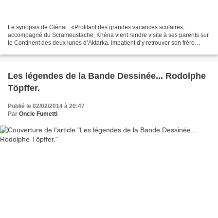
Le synopsis de Glénat : «Profitant des grandes vacances scolaires,
accompagné du Scrameustache, Khéna vient rendre visite à ses parents sur
le Continent des deux lunes d’Aktarka. Impatient d’y retrouver son frère
Thibaut et sa sœur Bérengère, il apprend...
Les légendes de la Bande Dessinée... Rodolphe
Töpffer.
Publié le 02/02/2014 à 20:47
Par
Oncle Fumetti