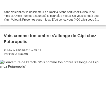
Yann Valeani est le dessinateur de Rock & Stone sorti chez Delcourt ce
mois-ci. Oncle Fumetti a souhaité le connaître mieux. On vous connaît peu
Yann Valeani. Présentez vous mieux. D'où venez vous ? Où allez vous ?
Pourquoi ? Comment ? J'ai quitté tôt...
Vois comme ton ombre s'allonge de Gipi chez
Futuropolis
Publié le 28/01/2014 à 09:41
Par
Oncle Fumetti