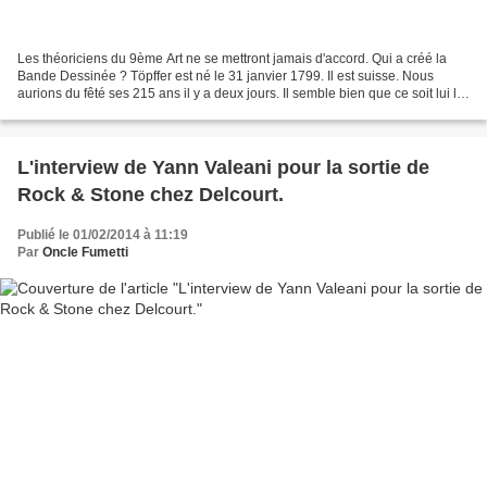
Les théoriciens du 9ème Art ne se mettront jamais d'accord. Qui a créé la
Bande Dessinée ? Töpffer est né le 31 janvier 1799. Il est suisse. Nous
aurions du fêté ses 215 ans il y a deux jours. Il semble bien que ce soit lui le
plus ancien. Il semble bien...
L'interview de Yann Valeani pour la sortie de
Rock & Stone chez Delcourt.
Publié le 01/02/2014 à 11:19
Par
Oncle Fumetti