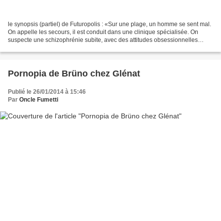
le synopsis (partiel) de Futuropolis : «Sur une plage, un homme se sent mal.
On appelle les secours, il est conduit dans une clinique spécialisée. On
suspecte une schizophrénie subite, avec des attitudes obsessionnelles
compulsives à orientation monothématique…...
Pornopia de Brüno chez Glénat
Publié le 26/01/2014 à 15:46
Par
Oncle Fumetti