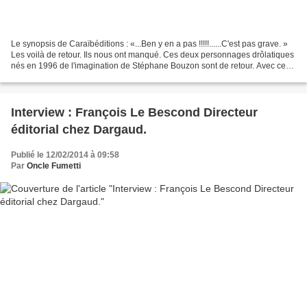
Le synopsis de Caraïbéditions : «...Ben y en a pas !!!!!......C'est pas grave. »
Les voilà de retour. Ils nous ont manqué. Ces deux personnages drôlatiques
nés en 1996 de l'imagination de Stéphane Bouzon sont de retour. Avec ces
deux-là on revient à la...
Interview : François Le Bescond Directeur
éditorial chez Dargaud.
Publié le 12/02/2014 à 09:58
Par
Oncle Fumetti