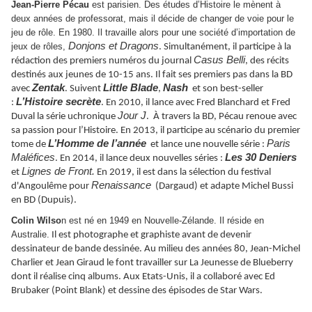
Jean-Pierre Pécau
est parisien. Des études d’Histoire le mènent à
deux années de professorat, mais il décide de changer de voie pour le
jeu de rôle. En 1980. Il travaille alors pour une société d’importation de
Donjons et Dragons
jeux de rôles,
. Simultanément, il participe à la
Casus Belli
rédaction des premiers numéros du journal
, des récits
destinés aux jeunes de 10-15 ans. Il fait ses premiers pas dans la BD
Zentak
Little Blade
Nash
avec
. Suivent
,
et son best-seller
L’Histoire secrète
:
.
En 2010, il lance avec Fred Blanchard et Fred
Jour J
Duval la série uchronique
. À travers la BD, Pécau renoue avec
sa passion pour l’Histoire. En 2013, il participe au scénario du premier
L’Homme de l’année
Paris
tome de
et lance une nouvelle série :
Maléfices
Les 30 Deniers
. En 2014, il lance deux nouvelles séries :
Lignes de Front.
et
En 2019, il est dans la sélection du festival
Renaissance
d'Angoulême pour
(Dargaud) et adapte Michel Bussi
en BD (Dupuis).
Colin Wilso
n est né en 1949 en Nouvelle-Zélande. Il réside en
Australie.
Il est photographe et graphiste avant de devenir
dessinateur de bande dessinée. Au milieu des années 80, Jean-Michel
Charlier et Jean Giraud le font travailler sur La Jeunesse de Blueberry
dont il réalise cinq albums. Aux Etats-Unis, il a collaboré avec Ed
Brubaker (Point Blank) et dessine des épisodes de Star Wars.