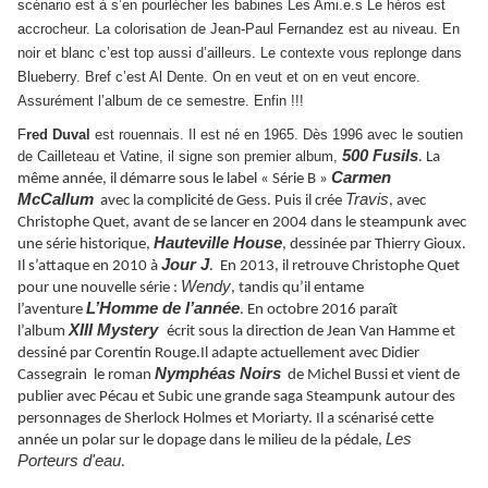
scénario est à s’en pourlécher les babines Les Ami.e.s Le héros est
accrocheur. La colorisation de Jean-Paul Fernandez est au niveau. En
noir et blanc c’est top aussi d’ailleurs. Le contexte vous replonge dans
Blueberry. Bref c’est Al Dente. On en veut et on en veut encore.
Assurément l’album de ce semestre. Enfin !!!
F
red Duval
est rouennais. Il est né en 1965. Dès 1996 avec le soutien
500 Fusils
de Cailleteau et Vatine, il signe son premier album,
. La
Carmen
même année, il démarre sous le label « Série B »
McCallum
Travis
avec la complicité de Gess. Puis il crée
, avec
Christophe Quet, avant de se lancer en 2004 dans le steampunk avec
Hauteville House
une série historique,
, dessinée par Thierry Gioux.
Jour J
Il s’attaque en 2010 à
. En 2013, il retrouve Christophe Quet
Wendy
pour une nouvelle série :
, tandis qu’il entame
L’Homme de l’année
l’aventure
. En octobre 2016 paraît
XIII Mystery
l’album
écrit sous la direction de Jean Van Hamme et
dessiné par Corentin Rouge.Il adapte actuellement avec Didier
Nymphéas Noirs
Cassegrain le roman
de Michel Bussi et vient de
publier avec Pécau et Subic une grande saga Steampunk autour des
personnages de Sherlock Holmes et Moriarty. Il a scénarisé cette
Les
année un polar sur le dopage dans le milieu de la pédale,
Porteurs d'eau
.