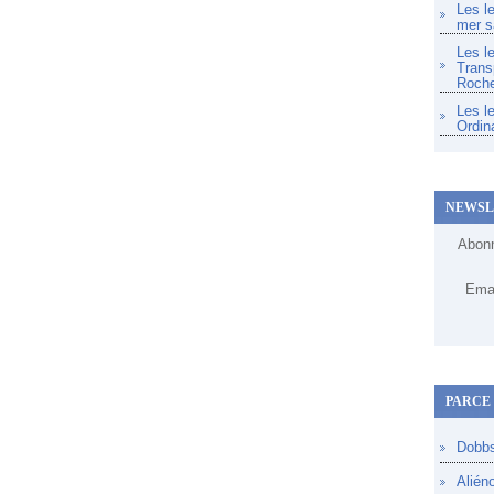
Les l
mer s
Les l
Trans
Roche
Les l
Ordin
NEWSL
Abonn
Emai
PARCE 
Dobb
Alién