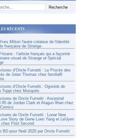
LES RÉCENTS
ves Mitton l'autre créateur de l'identité
lle française de Strange.
risano : l’artiste français qui a façonné
inaire visuel de Strange et Spécial
ge
ectures d’Oncle Fumetti : Le Procès des
és de Jolan Thomas chez familiaR
ns.
ectures d’Oncle Fumetti : Ogoniok de
o Toppi chez Mosquito
ectures de Oncle Fumetti : Ancestral
l #5 de Jordan Clark et Atagun İlhan chez
 Comics
ectures de Oncle Fumetti : Lunar New
Love Story de Gene Luen Yang et LeUyen
chez First Second
e BD pour Noël 2025 par Oncle Fumetti