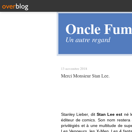
Oncle Fume
Un autre regard
13 novembre 2018
Merci Monsieur Stan Lee.
Stanley Lieber
, dit
Stan Lee est
né l
éditeur de comics. Son nom restera 
privilégiés et à une multitude de sup
Les Vengeurs, les X-Men, Les 4 fanta