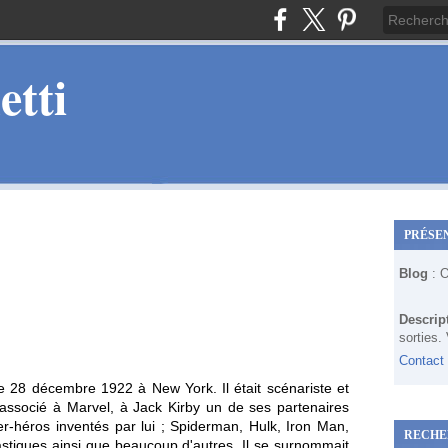
tti
PRÉSE
Blog
: 
Descrip
sorties.
Contact
e 28 décembre 1922 à New York. Il était scénariste et
associé à Marvel, à Jack Kirby un de ses partenaires
er-héros inventés par lui ; Spiderman, Hulk, Iron Man,
RECHE
stiques ainsi que beaucoup d'autres. Il se surnommait