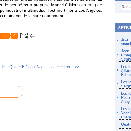
 de ses héros a propulsé Marvel éditions du rang de
upe industriel multimédia. Il est mort hier à Los Angeles.
ons moments de lecture notamment
.
ARTIC
post
0
Jean-Y
visue
Jean F
l’imag
Stran
Les l
de...
Quatre BD pour Noël… La sélection... >>
Affam
Éditio
Les l
Sergi
Les l
Recal
Ahoy
Les l
Year 
Pham 
Quatr