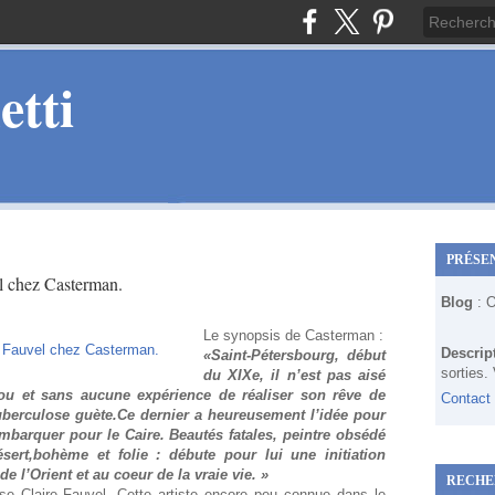
tti
PRÉSE
l chez Casterman.
Blog
: 
Le synopsis de Casterman :
Descrip
«Saint-Pétersbourg, début
sorties.
du XIXe, il n’est pas aisé
u et sans aucune expérience de réaliser son rêve de
Contact
 tuberculose guète.Ce dernier a heureusement l’idée pour
mbarquer pour le Caire. Beautés fatales, peintre obsédé
ert,bohème et folie : débute pour lui une initiation
e l’Orient et au coeur de la vraie vie. »
RECHE
se Claire Fauvel. Cette artiste encore peu connue dans le