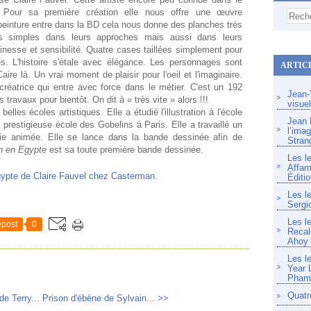
 Pour sa première création elle nous offre une œuvre
peinture entre dans la BD cela nous donne des planches très
ois simples dans leurs approches mais aussi dans leurs
finesse et sensibilité. Quatre cases taillées simplement pour
s. L'histoire s'étale avec élégance. Les personnages sont
ARTIC
re là. Un vrai moment de plaisir pour l'oeil et l'imaginaire.
réatrice qui entre avec force dans le métier. C'est un 192
Jean-Y
 travaux pour bientôt. On dit à « très vite » alors !!!
visue
elles écoles artistiques. Elle a étudié l'illustration à l'école
Jean F
 prestigieuse école des Gobelins à Paris. Elle a travaillé un
l’imag
e animée. Elle se lance dans la bande dessinée afin de
Stran
n en Egypte
est sa toute première bande dessinée.
Les l
Affam
Éditio
Les l
Sergi
Les l
post
0
Recal
Ahoy
Les l
Year 
Pham 
Quatr
e Terry...
Prison d'ébène de Sylvain... >>