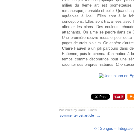
milieu du 9ème art est prometteuse.
romanesque, sensible et belle. Quand la 
agréables à l'oeil. Elles sont à la f
conceptions. Elles sont travaillées avec 
alterner les plans. Des couleurs chaude
attachants. On aime se perdre dans ce Cai
Une première œuvre réussie pour cette c
pages de vrais plaisirs. On espère d'autres
Claire Fauvel
a un joli parcours dans de b
Estienne, puis le cinéma d'animation à la
temps comme décoratrice pour une séri
raconter ses propres histoires.
Une saiso
Re
Published by Oncle Fumetti
commenter cet article
…
<< Songes – Intégrale d