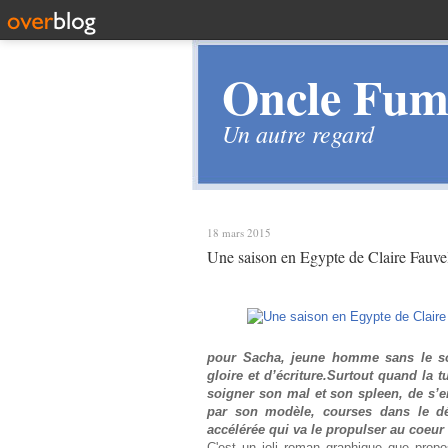
Oncle Fume
Un autre regard
18 mars 2015
Une saison en Egypte de Claire Fauve
pour Sacha, jeune homme sans le so
gloire et d’écriture.Surtout quand la
soigner son mal et son spleen, de s’e
par son modèle, courses dans le dés
accélérée qui va le propulser au coeur d
C'est un joli roman graphique que propo