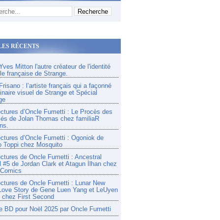
LES RÉCENTS
ves Mitton l'autre créateur de l'identité
lle française de Strange.
risano : l’artiste français qui a façonné
inaire visuel de Strange et Spécial
ge
ectures d’Oncle Fumetti : Le Procès des
és de Jolan Thomas chez familiaR
ns.
ectures d’Oncle Fumetti : Ogoniok de
o Toppi chez Mosquito
ectures de Oncle Fumetti : Ancestral
l #5 de Jordan Clark et Atagun İlhan chez
 Comics
ectures de Oncle Fumetti : Lunar New
Love Story de Gene Luen Yang et LeUyen
chez First Second
e BD pour Noël 2025 par Oncle Fumetti