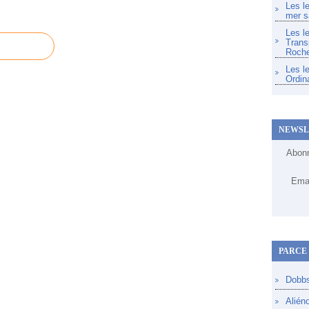
Les l
mer s
Les l
Trans
Roche
Les l
Ordin
NEWSL
Abonn
Emai
PARCE 
Dobb
Alién