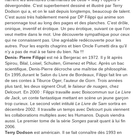
dévergondée. C’est superbement dessiné et illustré par Terry
Dodson qui a, et on le sait depuis longtemps, beaucoup de talent.
C’est aussi très habilement mené par DP Filippi qui anime son
personnage tout au long des pages et des planches. C’est drôle,
onirique, inventif et érotique. Un peu érotique, suivant ce que l’on
veut mettre dans le mot. Une découverte sympathique pour ceux
qui ne connaissent pas. Une agréable redécouverte pour les
autres. Pour les esprits chagrins et bien Oncle Fumetti dira qu’il
n’y a pas de mal à se faire du bien. Na !!!
Denis- Pierre Filippi
est né à Bergerac en 1972. Il y lit après
Spirou, Bilal, Loisel, Schuiten, Gimenez et Ptiluc. Après un bac
scientifique, Denis-Pierre décroche une maîtrise de philosophie.
En 1995,durant le Salon du Livre de Bordeaux, Filippi fait lire un
de ses contes à Tiburce Oger, l'auteur de
Gorn
. Trois années
plus tard, les deux signent
Orull, le faiseur de nuages
, chez
Delcourt. En 2000 : Filippi travaille avec Boiscommun sur
Le Livre
de Jack
, un conte fantastique mettant en scène un jeune garçon
trop curieux. Le second volet intitulé
Le Livre de Sam
sortira en
décembre 2002. Il travaille un temps avec Delcourt puis viennent
les collaborations multiples avec les Humanos. Dupuis viendra
aussi. Le premier tome de la série
Songes
parait quant à lui fin
2006.
Terry Dodson
est américain. Il se fait connaître dès 1993 en