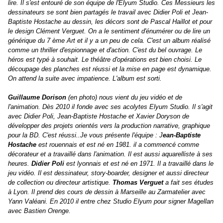
lire. Il s'est entouré de son équipe de l'Elyum Studio. Ces Messieurs les
dessinateurs se sont bien partagés le travail avec Didier Poli et Jean-
Baptiste Hostache au dessin, les décors sont de Pascal Haillot et pour
le design Clément Verguet. On a le sentiment d'énumérer ou de lire un
générique du 7 ème Art et il y a un peu de cela. C'est un album réalisé
comme un thriller d'espionnage et d'action. C'est du bel ouvrage. Le
héros est typé à souhait. Le théâtre d'opérations est bien choisi. Le
découpage des planches est réussi et la mise en page est dynamique.
On attend la suite avec impatience. L'album est sorti.
Guillaume Dorison
(en photo) nous vient du jeu vidéo et de
l'animation. Dès 2010 il fonde avec ses acolytes Elyum Studio. Il s'agit
avec Didier Poli, Jean-Baptiste Hostache et Xavier Doryson de
développer des projets orientés vers la production narrative, graphique
pour la BD. C'est réussi..Je vous présente l'équipe : J
ean-Baptiste
Hostache
est rouennais et est né en 1981. il a commencé comme
décorateur et a travaillé dans l'animation. Il est aussi aquarelliste à ses
heures.
Didier Poli
est lyonnais et est né en 1971. Il a travaillé dans le
jeu vidéo. Il est dessinateur, story-boarder, desi
gner et aussi directeur
de collection ou directeur artistique.
Thomas Verguet
a fait ses études
à Lyon. Il prend des cours de dessin à Marseille au Zarmatelier avec
Yann Valéani. En 2010 il entre chez Studio Elyum pour signer Magellan
avec Bastien Orenge.