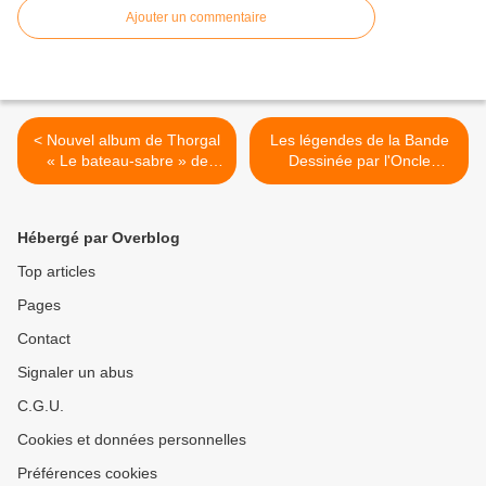
Ajouter un commentaire
< Nouvel album de Thorgal
Les légendes de la Bande
« Le bateau-sabre » de
Dessinée par l'Oncle
Rosinsky et Sente chez Le
Fumetti...Little Nemo et
Lombard.
Winsor McCay. >
Hébergé par Overblog
Top articles
Pages
Contact
Signaler un abus
C.G.U.
Cookies et données personnelles
Préférences cookies