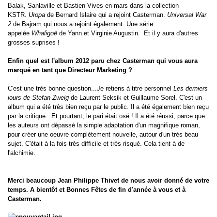
Balak, Sanlaville et Bastien Vives en mars dans la collection
KSTR.
Uropa
de Bernard Islaire qui a rejoint Casterman.
Universal War
2
de Bajram qui nous a rejoint également. Une série
appelée
Whaligoë
de Yann et Virginie Augustin. Et il y aura d'autres
grosses suprises !
Enfin quel est l'album 2012 paru chez Casterman qui vous aura
marqué en tant que Directeur Marketing ?
C'est une très bonne question...Je retiens à titre personnel
Les derniers
jours de Stefan Zweig
de Laurent Seksik et Guillaume Sorel. C'est un
album qui a été très bien reçu par le public. Il a été également bien reçu
par la critique. Et pourtant, le pari était osé ! Il a été réussi, parce que
les auteurs ont dépassé la simple adaptation d'un magnifique roman,
pour créer une oeuvre complètement nouvelle, autour d'un très beau
sujet. C'était à la fois très difficile et très risqué. Cela tient à de
l'alchimie.
Merci beaucoup Jean Philippe Thivet de nous avoir donné de votre
temps. A bientôt et Bonnes Fêtes de fin d'année à vous et à
Casterman.