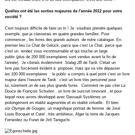
Quelles ont été les sorties majeures de l'année 2012 pour votre
société ?
C'est toujours difficile de faire un tri ! Je voudrais prendre quelques
exemple, que je classerais en quatre grandes familles. Pour
commencer , les livres des g
rands auteurs
de notre catalogue. En
premier lieu
Le Chat
de Geluck, parce que c'est Le Chat, parce que
c'est un rendez vous incontournable et qui touche un large
public (plus de 200 000 exemplaires sont vendus avant la fin de
l'année). Je citerais évidemment
Stalag 2B
de Tardi. C'était un
livre pas forcément évident à proposer, mais qui va vite dépasser
les 100 000 exemplaires : le public a compris à quel point c'est un livre
majeur dans l'oeuvre de Tardi : c'est un livre très personnel pour
lui, sûrement un de ses plus grands livres. Comment ne pas citer
La
Douce
de François Schuiten , un livre de surcroit innovant , et pour
lequel nous avons développé avec Dassault Systèmes un
prolongement en réalité augmentée et en réalité virtuelle. Et bien
sûr
Olympe de Gouges
, un magnifique portrait de femme de José
Louis Bocquet et Catel , très ambitieux, Alger la noire de Jacques
Ferrandez ou Furari de Jirô Taniguchi.