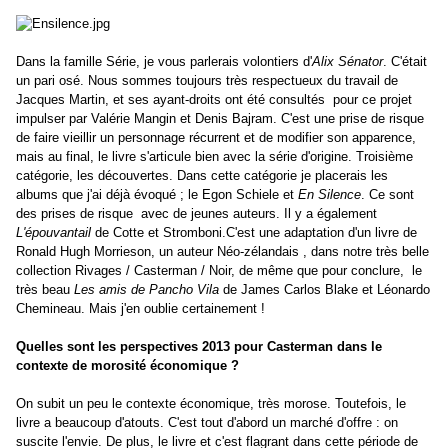
Dans la famille Série,
je vous parlerais volontiers d'
Alix Sénator
. C'était
un pari osé. Nous sommes toujours très respectueux du travail de
Jacques Martin, et ses ayant-droits ont été consultés pour ce projet
impulser par Valérie Mangin et Denis Bajram. C'est une prise de risque
de faire vieillir un personnage récurrent et de modifier son apparence,
mais au final, le livre s'articule bien avec la série d'origine. Troisième
catégorie, les découvertes. Dans cette catégorie je placerais les
albums que j'ai déjà évoqué ; le Egon Schiele et
En Silence
. Ce sont
des prises de risque avec de jeunes auteurs. Il y a également
L'épouvantail
de Cotte et Stromboni.C'est une adaptation d'un livre de
Ronald Hugh Morrieson, un auteur Néo-zélandais , dans notre très belle
collection Rivages / Casterman / Noir, de même que pour conclure, le
très beau
Les amis de Pancho Vila
de James Carlos Blake et Léonardo
Chemineau. Mais j'en oublie certainement !
Quelles sont les perspectives 2013 pour Casterman dans le
contexte de morosité économique ?
On subit un peu le contexte économique, très morose. Toutefois, le
livre a beaucoup d'atouts. C'est tout d'abord un marché d'offre : on
suscite l'envie. De plus, le livre et c'est flagrant dans cette période de