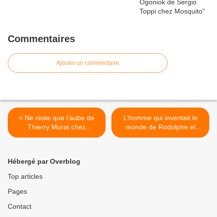
Commentaires
Ajouter un commentaire
< Ne reste que l’aube de
L’homme qui inventait le
Thierry Murat chez
monde de Rodolphe et
Futuropolis
Bertrand Marchal chez
Dargaud. >
Hébergé par Overblog
Top articles
Pages
Contact