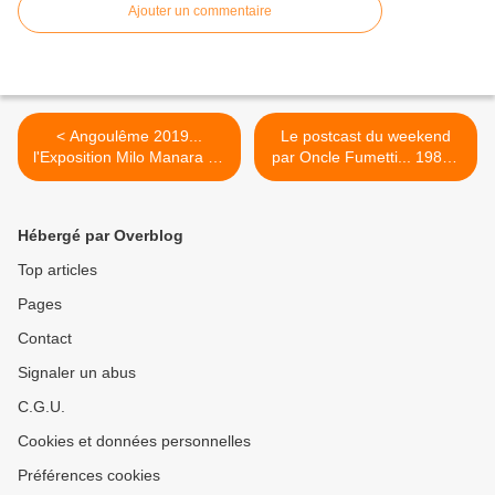
Ajouter un commentaire
< Angoulême 2019...
Le postcast du weekend
l'Exposition Milo Manara du
par Oncle Fumetti... 1984 :
24 au 27 janvier à l'Espace
"Le Déclic" de Milo Manara,
Franquin.
la lutte des classés X. >
Hébergé par Overblog
Top articles
Pages
Contact
Signaler un abus
C.G.U.
Cookies et données personnelles
Préférences cookies