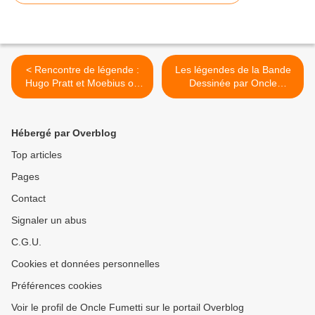
< Rencontre de légende :
Les légendes de la Bande
Hugo Pratt et Moebius ou
Dessinée par Oncle
Corto Maltese et Blueberry.
Fumetti...Neal Adams et
Green Arrow. >
Hébergé par Overblog
Top articles
Pages
Contact
Signaler un abus
C.G.U.
Cookies et données personnelles
Préférences cookies
Voir le profil de Oncle Fumetti sur le portail Overblog