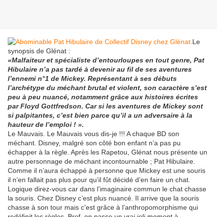
Le
synopsis de Glénat :
«Malfaiteur et spécialiste d’entourloupes en tout genre, Pat
Hibulaire n’a pas tardé à devenir au fil de ses aventures
l’ennemi n°1 de Mickey. Représentant à ses débuts
l’archétype du méchant brutal et violent, son caractère s’est
peu à peu nuancé, notamment grâce aux histoires écrites
par Floyd Gottfredson. Car si les aventures de Mickey sont
si palpitantes, c’est bien parce qu’il a un adversaire à la
hauteur de l’emploi ! ».
Le Mauvais. Le Mauvais vous dis-je !!! A chaque BD son
méchant. Disney, malgré son côté bon enfant n’a pas pu
échapper à la règle. Après les Rapetou, Glénat nous présente un
autre personnage de méchant incontournable ; Pat Hibulaire.
Comme il n’aura échappé à personne que Mickey est une souris
il n’en fallait pas plus pour qu’il fût décidé d’en faire un chat.
Logique direz-vous car dans l’imaginaire commun le chat chasse
la souris. Chez Disney c’est plus nuancé. Il arrive que la souris
chasse à son tour mais c’est grâce à l’anthropomorphisme qui
redéfinit les règles. Bref, on passe un vrai joli moment à