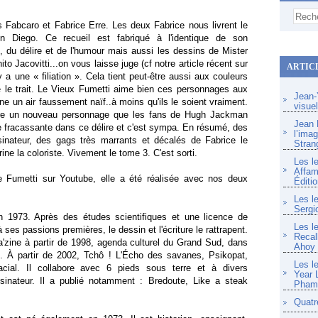
Fabcaro et Fabrice Erre. Les deux Fabrice nous livrent le
Diego. Ce recueil est fabriqué à l'identique de son
 du délire et de l'humour mais aussi les dessins de Mister
to Jacovitti...on vous laisse juge (cf notre article récent sur
ARTIC
y a une « filiation ». Cela tient peut-être aussi aux couleurs
e le trait. Le Vieux Fumetti aime bien ces personnages aux
Jean-Y
e un air faussement naïf..à moins qu'ils le soient vraiment.
visue
re un nouveau personnage que les fans de Hugh Jackman
Jean F
rée fracassante dans ce délire et c'est sympa. En résumé, des
l’imag
sinateur, des gags très marrants et décalés de Fabrice le
Stran
ine la coloriste. Vivement le tome 3. C'est sorti.
Les l
Affam
e Fumetti sur Youtube, elle a été réalisée avec nos deux
Éditio
Les l
Sergi
n 1973. Après des études scientifiques et une licence de
Les l
ses passions premières, le dessin et l'écriture le rattrapent.
Recal
'zine à partir de 1998, agenda culturel du Grand Sud, dans
Ahoy
is. À partir de 2002, Tchô ! L'Écho des savanes, Psikopat,
Les l
ial. Il collabore avec 6 pieds sous terre et à divers
Year 
sinateur. Il a publié notamment : Bredoute, Like a steak
Pham 
Quatr