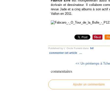
Fabrice Erre
est montpelliérain aussi 
écrivain et dessinateur. Il collabore co
revue Jade et a cinq albums à son actif 
Vallon en 2011.
Re
bd
Published by L' Oncle Fumetti
dans
commenter cet article
…
<< Un printemps à Tcher
commentaires
Ajouter un commentaire