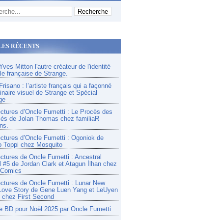
LES RÉCENTS
ves Mitton l'autre créateur de l'identité
lle française de Strange.
risano : l’artiste français qui a façonné
inaire visuel de Strange et Spécial
ge
ectures d’Oncle Fumetti : Le Procès des
és de Jolan Thomas chez familiaR
ns.
ectures d’Oncle Fumetti : Ogoniok de
o Toppi chez Mosquito
ectures de Oncle Fumetti : Ancestral
l #5 de Jordan Clark et Atagun İlhan chez
 Comics
ectures de Oncle Fumetti : Lunar New
Love Story de Gene Luen Yang et LeUyen
chez First Second
e BD pour Noël 2025 par Oncle Fumetti