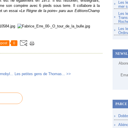
et est né également en 1973. Il est historien, enseignant,
Les l
mme son compère avec 6 pieds sous terre. Il collabore à la
mer s
et un essai «
Le Règne de la poire» paru aux Editions
Champ
Les l
Trans
Roche
Les l
Ordin
post
0
NEWSL
Abonn
nobyl...
Les petites gens de Thomas... >>
Emai
PARCE 
Dobb
Alién