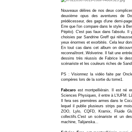
Nouveaux délires de nos deux complices 
deuxième opus des aventures de Don 
prédécesseur, des gags d'une demi-page,
Erre que l'on compare dans le style à Beni
Pépito). C'est pas faux dans l'absolu. Il 
choisies par Sandrine Greff qui réhauss
yeux énormes et exorbités. Cela leur donn
En tout cas dans cet album on découv
reconnaîtront..Wolverine. Il fait une ent
dessins très réussis de Fabrice le des
scénariste et les couleurs riches de Sandr
PS : Visionnez la vidéo faite par Oncl
compères lors de la sortie du tome1.
Fabcaro
est montpelliérain. Il est né
e
Sciences Physiques, il entre à L'IUFM. Là 
Il fera ses premières armes dans le Coca
lequel il publie plusieurs strips par mo
ZOO, Lylo, CQFD, Kramix, Fluide Glac
collectifs.
C'est un scénariste et un des
machine, Talijanska...