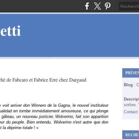
tti
PRÉSE
é de Fabcaro et Fabrice Erre chez Dargaud
Blog
: 
Descrip
sorties.
it arriver don Winnero de la Gagna, le nouvel instituteur
xoualidad en tombe immédiatement amoureuse, ce qui plonge
Contact
gâteau, un nouveau justicier, Wolverino, fait son apparition
oeur du peuple. Bien entendu, Wolverino n'est autre que don
t la déprime totale
! »
RECHE