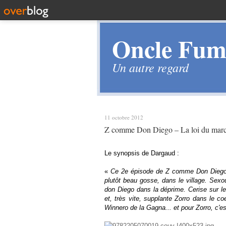
Oncle Fume
Un autre regard
11 octobre 2012
Z comme Don Diego – La loi du march
Le synopsis de Dargaud :
«
Ce 2e épisode de Z comme Don Diego vo
plutôt beau gosse, dans le village. Se
don Diego dans la déprime. Cerise sur le 
et, très vite, supplante Zorro dans le c
Winnero de la Gagna... et pour Zorro, c'es