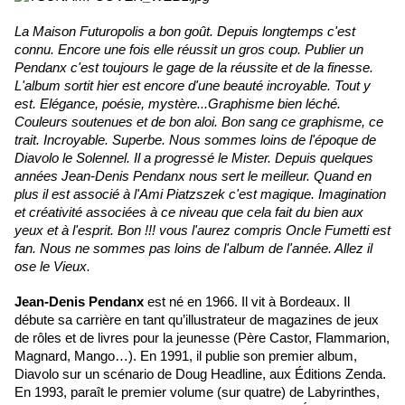
La Maison Futuropolis a bon goût. Depuis longtemps c'est
connu. Encore une fois elle réussit un gros coup. Publier un
Pendanx c'est toujours le gage de la réussite et de la finesse.
L'album sortit hier est encore d'une beauté incroyable. Tout y
est. Elégance, poésie, mystère...Graphisme bien léché.
Couleurs soutenues et de bon aloi. Bon sang ce graphisme, ce
trait. Incroyable. Superbe. Nous sommes loins de l'époque de
Diavolo le Solennel. Il a progressé le Mister. Depuis quelques
années Jean-Denis Pendanx nous sert le meilleur. Quand en
plus il est associé à l'Ami Piatzszek c'est magique. Imagination
et créativité associées à ce niveau que cela fait du bien aux
yeux et à l'esprit. Bon !!! vous l'aurez compris Oncle Fumetti est
fan. Nous ne sommes pas loins de l'album de l'année. Allez il
ose le Vieux.
Jean-Denis Pendanx
est né en 1966. Il vit à Bordeaux. Il
débute sa carrière en tant qu’illustrateur de magazines de jeux
de rôles et de livres pour la jeunesse (Père Castor, Flammarion,
Magnard, Mango…). En 1991, il publie son premier album,
Diavolo sur un scénario de Doug Headline, aux Éditions Zenda.
En 1993, paraît le premier volume (sur quatre) de Labyrinthes,