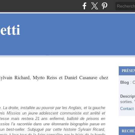
tti
PRÉSE
ylvain Richard, Myrto Reiss et Daniel Casanave chez
Blog
: 
Descrip
sorties.
. La droite, installée au pouvoir par les Anglais, et la gauche
Contact
ònis Mìssios un jeune adolescent communiste est arrêté et
tesse mais restera 21 ans enfermé, balloté de prisons en
Mìssios l’a racontée dans une étonnante biographie parue en
 best-seller. Subjugué par cette histoire Sylvain Ricard,
RECHE
ie à leur tour de la faire connaître par le biais de la bande