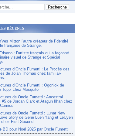
LES RÉCENTS
ves Mitton l'autre créateur de l'identité
lle française de Strange.
risano : l’artiste français qui a façonné
inaire visuel de Strange et Spécial
ge
ectures d’Oncle Fumetti : Le Procès des
és de Jolan Thomas chez familiaR
ns.
ectures d’Oncle Fumetti : Ogoniok de
o Toppi chez Mosquito
ectures de Oncle Fumetti : Ancestral
l #5 de Jordan Clark et Atagun İlhan chez
 Comics
ectures de Oncle Fumetti : Lunar New
Love Story de Gene Luen Yang et LeUyen
chez First Second
e BD pour Noël 2025 par Oncle Fumetti