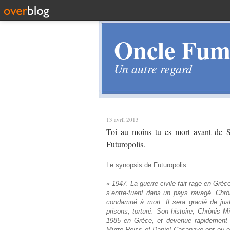
Oncle Fume
Un autre regard
13 avril 2013
Toi au moins tu es mort avant de S
Futuropolis.
Le synopsis de Futuropolis :
« 1947. La guerre civile fait rage en Grèce
s’entre-tuent dans un pays ravagé. Chr
condamné à mort. Il sera gracié de jus
prisons, torturé. Son histoire, Chrònis 
1985 en Grèce, et devenue rapidement un
Myrto Reiss et Daniel Casanave ont eu env