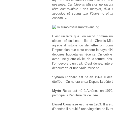
dessinée. Car Chrònis Mìssios ne raconte 
rêve communiste : ses martyrs, d’un d
aveugles et sourds par l’égoïsme et l
ennemi.
»
C’est un livre que l’on reçoit comme u
album tiré du best-seller de Chronis Miss
agrégé d’histoire ou de lettre on con
l’impression que c’est encore le pays d’Ho
déboires budgétaires récents. On oublie 
avec une guerre civile, de la torture, des
l’on dévore d’un trait. C’est dense, intér
découverte et une vraie réussite.
Sylvain Richard
est né en 1969. Il dess
étoffée…On notera chez Dupuis la série L
Myrto Reiss
est né à Athènes en 1970. 
participe à l’écriture de ce livre.
Daniel Casanave
est né en 1963. Il a ét
d’années il a publié une vingtaine de livre