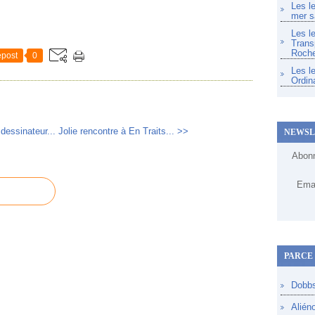
Les l
mer s
Les l
Trans
Roche
post
0
Les l
Ordin
dessinateur...
Jolie rencontre à En Traits... >>
NEWSL
Abonn
Emai
PARCE 
Dobb
Alién