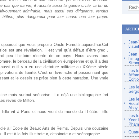
pas que sa vie, il raconte aussi la guerre civile, la fin du
évouement admirable, mais aussi ses dirigeants, rendus
a bêtise, plus dangereux pour leur cause que leur propre
ARTIC
Jean-Y
n uppercut que vous propose Oncle Fumetti aujourd’hui.Cet
visue
ios est une révélation. Il est vrai qu’à défaut d’être grec ,
Jean F
nait peu l’histoire récente de ce pays. Nous avons tous
l’imag
mère, le berceau de la civilisation éuropéenne et qu’il a des
Stran
aussi qu’il y a eu une dictature militaire au XXème siècle
Les l
 privations de liberté. C’est un livre riche et passionnant que
Affam
essant et le dessin se prête bien à cette narration. Une vraie
Éditio
Les l
Sergi
ine mais surtout scénarise. Il a déjà une bibliographie fort
Les l
es rêves de Milton.
Recal
Ahoy
Elle vit à Paris et nous vient du monde du Théâtre. Elle
Les l
Year 
Pham 
udié à l’Ecole de Beaux Arts de Reims. Depuis une douzaine
Quatr
s. Il est à la fois illustrateur, dessinateur et scénographe.