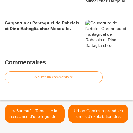
Gargantua et Pantagruel de Rabelais
et Dino Battaglia chez Mosquito.
Commentaires
Ajouter un commentaire
< Surcouf – Tome 1 « la
Urban Comics reprend les
naissance d'une légende »
droits d'exploitation des
par Michel Guy, Arnaud
titres DC Comics en
Delalande et Erick Surcouf
France... >