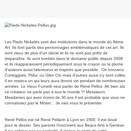
Les Pieds Nickelés sont des institutions dans le monde du 9ème
Art. Ils font partis des personnages emblématiques de cet art. Ils
sont vieux de plus d'un siècle et ils ne sont pas prêts de
disparaître. Ils sont tombés dans le domaine public depuis 2008
et ils réapparaissent périodiquement sous le crayon ou la plume
d'auteurs aussi talentueux et inspirés que possible.. On trouvera
Corteggiani, Ptiluc ou Glen Clo mais d'autres aussi s'y sont collés.
Il en restera un qui leurs aura donné vie pendant de nombreuses
années. Le Vieux Fumetti veut parler de René Pellos. Ah bien sûr
ce créateur ne parle pas à tout le monde !!! Messieurs
Mesdames qui avez moins de 30 ans il est probable que vous ne
connaissiez pas le Mister... Je vais vous le présenter.
René Pellos est né René Pellarin à Lyon en 1900. Il est doué
pour le dessin. Ses parents l'inscrivent aux Beaux Arts à Genève.
Il n'y achève pas sa scolarité. Il claque la porte de cette