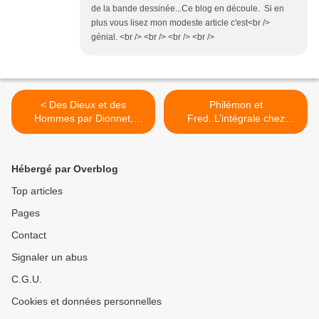
de la bande dessinée...Ce blog en découle. Si en
plus vous lisez mon modeste article c'est<br />
génial. <br /> <br /> <br /> <br />
< Des Dieux et des
Philémon et
Hommes par Dionnet,
Fred..L’intégrale chez
Theureau et Spitéri chez
Dargaud ou 20 ans de
Dargaud...
dessins…. >
Hébergé par Overblog
Top articles
Pages
Contact
Signaler un abus
C.G.U.
Cookies et données personnelles