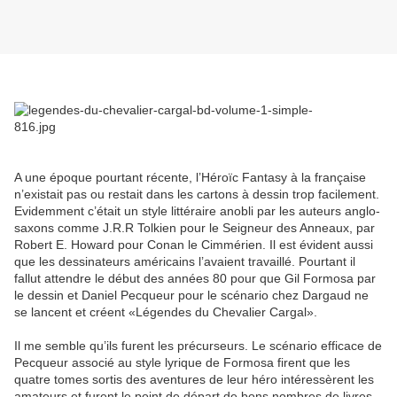
A une époque pourtant récente, l’Héroïc Fantasy à la française
n’existait pas ou restait dans les cartons à dessin trop facilement.
Evidemment c’était un style littéraire anobli par les auteurs anglo-
saxons comme J.R.R Tolkien pour le Seigneur des Anneaux, par
Robert E. Howard pour Conan le Cimmérien. Il est évident aussi
que les dessinateurs américains l’avaient travaillé. Pourtant il
fallut attendre le début des années 80 pour que Gil Formosa par
le dessin et Daniel Pecqueur pour le scénario chez Dargaud ne
se lancent et créent «Légendes du Chevalier Cargal».
Il me semble qu’ils furent les précurseurs. Le scénario efficace de
Pecqueur associé au style lyrique de Formosa firent que les
quatre tomes sortis des aventures de leur héro intéressèrent les
amateurs et furent le point de départ de bons nombres de livres