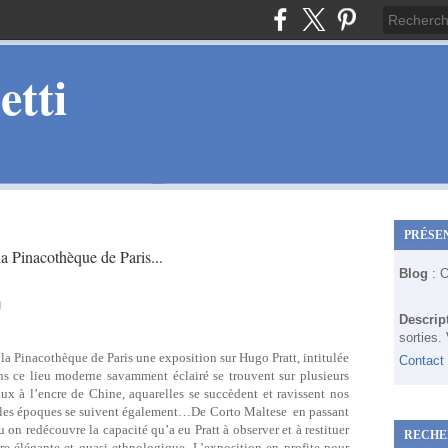
tti
PRÉSE
a Pinacothèque de Paris...
Blog
: 
Descrip
sorties.
 la Pinacothèque de Paris une exposition sur Hugo Pratt, intitulée
Contact
s ce lieu moderne savamment éclairé se trouvent sur plusieurs
 à l’encre de Chine, aquarelles se succèdent et ravissent nos
 les époques se suivent également…De Corto Maltese en passant
on redécouvre la capacité qu’a eu Pratt à observer et à restituer
RECHE
e élégante et quasi ethnologique. L’exposition en profite pour