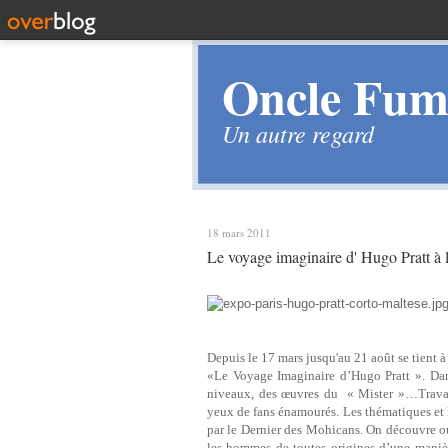
Oncle Fume
Un autre regard
18 mars 2011
Le voyage imaginaire d' Hugo Pratt à l
Depuis le 17 mars jusqu'au 21 août se tient à
«Le Voyage Imaginaire d’Hugo Pratt ». Dan
niveaux, des œuvres du « Mister »…Travaux
yeux de fans énamourés. Les thématiques et
par le Dernier des Mohicans. On découvre ou 
les hommes de toutes origines d’une manièr