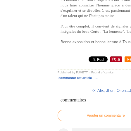
nous faire connaître l’homme grâce à des 
s’exprimer et se dévoiler. C’est passionnant
d'un talent qui ne l'était pas moins.
Pour être complet, il convient de signaler q
intégrales du beau Corto : "La Jeunesse", "L
Bonne exposition et bonne lecture à Tous
Re
Published by FUMETTI - Found of comics
commenter cet article
…
<< Alix, Jhen, Orion...
commentaires
Ajouter un commentaire