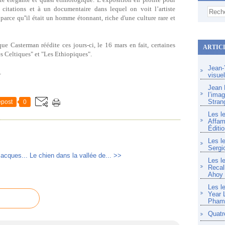
citations et à un documentaire dans lequel on voit l’artiste
 parce qu''il était un homme étonnant, riche d'une culture rare et
ue Casterman réédite ces jours-ci, le 16 mars en fait, certaines
ARTIC
es Celtiques" et "Les Ethiopiques".
Jean-Y
.
visue
Jean F
l’imag
Stran
post
0
Les l
Affam
Éditio
Les l
Sergi
Jacques...
Le chien dans la vallée de... >>
Les l
Recal
Ahoy
Les l
Year 
Pham 
Quatr