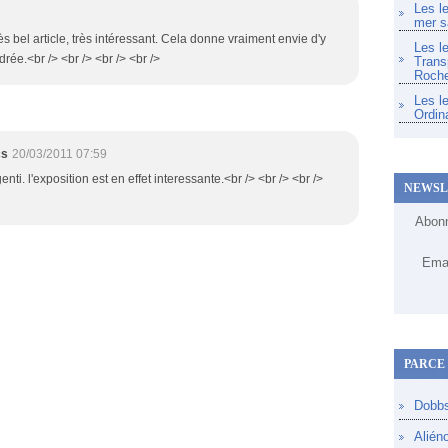
Les l
mer s
rès bel article, très intéressant. Cela donne vraiment envie d'y
Les l
drée.<br /> <br /> <br /> <br />
Trans
Roche
Les l
Ordin
cs
20/03/2011 07:59
genti. l'exposition est en effet interessante.<br /> <br /> <br />
NEWSL
Abonn
Emai
PARCE 
Dobb
Alién