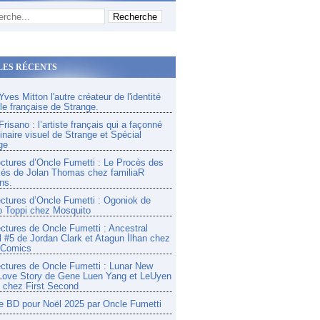
LES RÉCENTS
ves Mitton l'autre créateur de l'identité
lle française de Strange.
risano : l’artiste français qui a façonné
inaire visuel de Strange et Spécial
ge
ectures d’Oncle Fumetti : Le Procès des
és de Jolan Thomas chez familiaR
ns.
ectures d’Oncle Fumetti : Ogoniok de
o Toppi chez Mosquito
ectures de Oncle Fumetti : Ancestral
l #5 de Jordan Clark et Atagun İlhan chez
 Comics
ectures de Oncle Fumetti : Lunar New
Love Story de Gene Luen Yang et LeUyen
chez First Second
e BD pour Noël 2025 par Oncle Fumetti