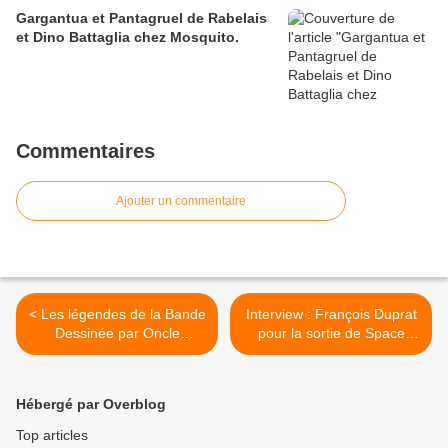
Gargantua et Pantagruel de Rabelais
et Dino Battaglia chez Mosquito.
Commentaires
Ajouter un commentaire
< Les légendes de la Bande
Interview : François Duprat
Dessinée par Oncle
pour la sortie de Space
Fumetti....Eduardo Teixeira
Kariboo chez La Boîte à
Coelho.
Bulles. >
Hébergé par Overblog
Top articles