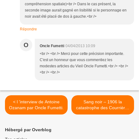
compréhension spatiale)<br /> Dans le cas présent, la
seconde image aurait gagné en lisibilité si le personnage en
noir avait été placé de dos à gauche.<br />
Répondre
O
Oncle Fumetti
04/04/2013 10:09
<br /> <br /> Merci pour cette précision importante.
C'est un honneur que vous commentiez les
modestes articles du Vieil Oncle Fumetti.<br /> <br />
<br /> <br />
< l 'interview de Antoine
Sang noir – 1906 la
Ozanam par Oncle Fumetti.
catastrophe des Courrières
de Jean Luc Loyer chez
Futuropolis. >
Hébergé par Overblog