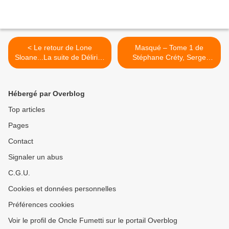
< Le retour de Lone
Masqué – Tome 1 de
Sloane...La suite de Délirius
Stéphane Créty, Serge
par Philippe Druillet chez
Lehman et Gaétan Georges
Drugstore.
chez Delcourt... >
Hébergé par Overblog
Top articles
Pages
Contact
Signaler un abus
C.G.U.
Cookies et données personnelles
Préférences cookies
Voir le profil de Oncle Fumetti sur le portail Overblog