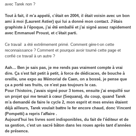
avec Tarek non ?
Tout à fait, il m'a appelé, c'était en 2004, il était voisin avec un bon
ami à moi (Laurent Astier) qui lui a donné mon contact. J'étais
graphiste à l'époque, j'ai été emballé et j'ai signé assez rapidement
avec Emmanuel Proust, et c'était parti.
Ce travail a été extrêmement primé. Comment gère-t-on cette
reconnaissance ? Comment et pourquoi avoir tourné cette page et
confié ce travail à un autre ?
Aah… Ben je sais pas, je me rends pas vraiment compte à vrai
dire. Ça s'est fait petit à petit, à force de dédicaces, de bouche à
oreille, une expo au Mémorial de Caen, on a bossé, je pense que
ça a porté ses fruits, ce n'est pas toujours le cas.
Pour l'histoire, j'avais signé pour 3 tomes, ensuite j'ai enquillé sur
un projet qui me tenait à cœur (Sequana), du coup, quand Tarek
m'a demandé de faire le cycle 2, mon esprit et mes envies étaient
déjà ailleurs, Tarek voulait battre le fer encore chaud, donc Vincent
(Pompetti) a repris l'affaire
.
Aujourd'hui les livres sont indisponibles, du fait de l'éditeur et de
sa gestion, c'est un sacré bâton dans les roues après tant d'années
de présence.