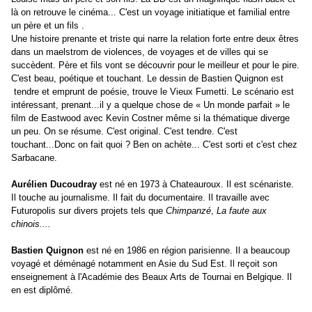
là on retrouve le cinéma... C'est un voyage initiatique et familial entre
un père et un fils .
Une histoire prenante et triste qui narre la relation forte entre deux êtres
dans un maelstrom de violences, de voyages et de villes qui se
succèdent. Père et fils vont se découvrir pour le meilleur et pour le pire.
C'est beau, poétique et touchant. Le dessin de Bastien Quignon est
tendre et emprunt de poésie, trouve le Vieux Fumetti. Le scénario est
intéressant, prenant...il y a quelque chose de « Un monde parfait » le
film de Eastwood avec Kevin Costner même si la thématique diverge
un peu. On se résume. C'est original. C'est tendre. C'est
touchant...Donc on fait quoi ? Ben on achète... C'est sorti et c'est chez
Sarbacane.
Aurélien Ducoudray
est né en 1973 à Chateauroux. Il est scénariste.
Il touche au journalisme. Il fait du documentaire. Il travaille avec
Futuropolis sur divers projets tels que
Chimpanzé
,
La faute aux
chinois....
Bastien Quignon
est né en 1986 en région parisienne. Il a beaucoup
voyagé et déménagé notamment en Asie du Sud Est. Il reçoit son
enseignement à l'Académie des Beaux Arts de Tournai en Belgique. Il
en est diplômé.