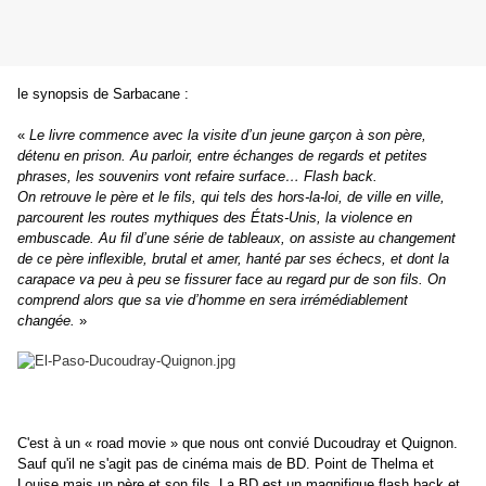
le synopsis de Sarbacane :
«
Le livre commence avec la visite d’un jeune garçon à son père,
détenu en prison. Au parloir, entre échanges de regards et petites
phrases, les souvenirs vont refaire surface… Flash back.
On retrouve le père et le fils, qui tels des hors-la-loi, de ville en ville,
parcourent les routes mythiques des États-Unis, la violence en
embuscade. Au fil d’une série de tableaux, on assiste au changement
de ce père inflexible, brutal et amer, hanté par ses échecs, et dont la
carapace va peu à peu se fissurer face au regard pur de son fils. On
comprend alors que sa vie d’homme en sera irrémédiablement
changée.
»
C'est à un « road movie » que nous ont convié Ducoudray et Quignon.
Sauf qu'il ne s'agit pas de cinéma mais de BD. Point de Thelma et
Louise mais un père et son fils. La BD est un magnifique flash back et