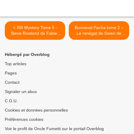
< XIII Mystery Tome 5 -
Bonneval Pacha tome 2 –
Steve Rowland de Fabien
Le renégat de Gwen de
Nury et Richard Guérineau
Bonneval et Hugues Micol
chez Dargaud.
chez Dargaud. >
Hébergé par Overblog
Top articles
Pages
Contact
Signaler un abus
C.G.U.
Cookies et données personnelles
Préférences cookies
Voir le profil de Oncle Fumetti sur le portail Overblog