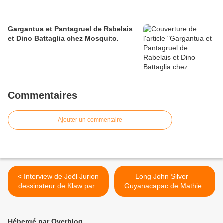
Gargantua et Pantagruel de Rabelais
et Dino Battaglia chez Mosquito.
Commentaires
Ajouter un commentaire
< Interview de Joël Jurion
Long John Silver –
dessinateur de Klaw paru
Guyanacapac de Mathieu
chez Le Lombard.
Lauffray et Xavier Dorison
chez Dargaud. >
Hébergé par Overblog