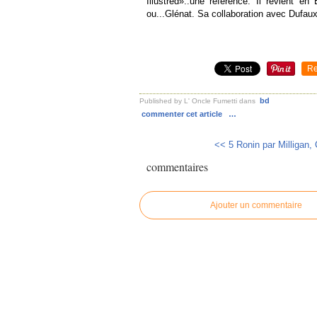
Illustred»..une référence. Il revient e
ou...Glénat. Sa collaboration avec Dufaux
Re
bd
Published by L' Oncle Fumetti
dans
commenter cet article
…
<< 5 Ronin par Milligan, 
commentaires
Ajouter un commentaire