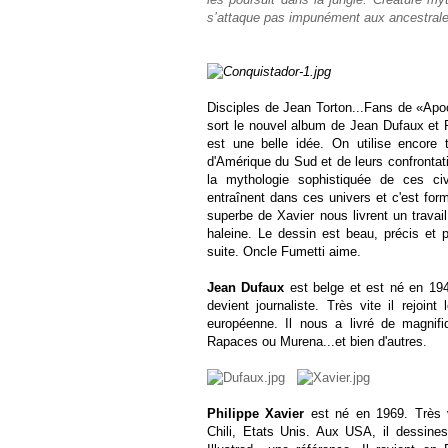
s’attaque pas impunément aux ancestral
Disciples de Jean Torton...Fans de «Apoc
sort le nouvel album de Jean Dufaux et Ph
est une belle idée. On utilise encore
d'Amérique du Sud et de leurs confrontat
la mythologie sophistiquée de ces civ
entraînent dans ces univers et c'est formi
superbe de Xavier nous livrent un travai
haleine. Le dessin est beau, précis et p
suite. Oncle Fumetti aime.
Jean Dufaux
est belge et est né en 1949.
devient journaliste. Très vite il rejoin
européenne. Il nous a livré de magnif
Rapaces ou Murena...et bien d'autres.
Philippe Xavier
est né en 1969. Très vi
Chili, Etats Unis. Aux USA, il dessin