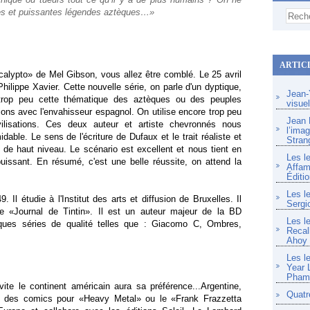
es et puissantes légendes aztèques…»
ARTIC
alypto» de Mel Gibson, vous allez être comblé. Le 25 avril
ilippe Xavier. Cette nouvelle série, on parle d'un dyptique,
Jean-Y
 trop peu cette thématique des aztèques ou des peuples
visue
ions avec l'envahisseur espagnol. On utilise encore trop peu
Jean F
ilisations. Ces deux auteur et artiste chevronnés nous
l’imag
dable. Le sens de l'écriture de Dufaux et le trait réaliste et
Stran
l de haut niveau. Le scénario est excellent et nous tient en
Les l
uissant. En résumé, c'est une belle réussite, on attend la
Affam
Éditio
Les l
 Il étudie à l'Institut des arts et diffusion de Bruxelles. Il
Sergi
t le «Journal de Tintin». Il est un auteur majeur de la BD
Les l
iques séries de qualité telles que : Giacomo C, Ombres,
Recal
Ahoy
Les l
Year 
Pham 
te le continent américain aura sa préférence...Argentine,
Quatr
es des comics pour «Heavy Metal» ou le «Frank Frazzetta