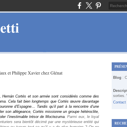
tti
PRÉSE
ux et Philippe Xavier chez Glénat
Blog
: 
Descrip
sorties.
, Hernán Cortés et son armée sont considérés comme des
zuma
.
Cela fait bien longtemps que Cortés œuvre davantage
Contact
ouronne d’Espagne… Tandis qu’il part à la rencontre d’une
eler son allégeance, Cortés missionne un groupe hétéroclite,
voler l’inestimable trésor de Moctezuma.
Parmi eux, le loyal
uriers sera bientôt décimé par une mystérieuse entité qui
RECHE
thique ou tueurs tout ce qu’il y a de plus humains ? On ne