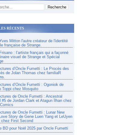
LES RÉCENTS
ves Mitton l'autre créateur de l'identité
lle française de Strange.
risano : l’artiste français qui a façonné
inaire visuel de Strange et Spécial
ge
ectures d’Oncle Fumetti : Le Procès des
és de Jolan Thomas chez familiaR
ns.
ectures d’Oncle Fumetti : Ogoniok de
o Toppi chez Mosquito
ectures de Oncle Fumetti : Ancestral
l #5 de Jordan Clark et Atagun İlhan chez
 Comics
ectures de Oncle Fumetti : Lunar New
Love Story de Gene Luen Yang et LeUyen
chez First Second
e BD pour Noël 2025 par Oncle Fumetti