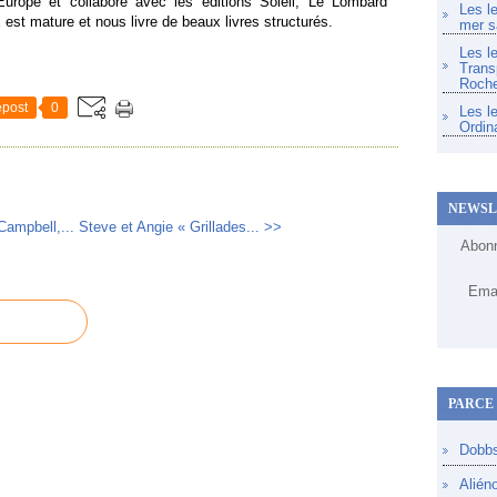
n Europe et collabore avec les éditions Soleil, Le Lombard
Les l
 est mature et nous livre de beaux livres structurés.
mer s
Les l
Trans
Roche
post
0
Les l
Ordin
NEWSL
Campbell,...
Steve et Angie « Grillades... >>
Abonn
Emai
PARCE 
Dobb
Alién