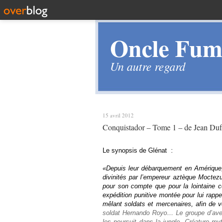
Oncle Fume
Un autre regard
15 avril 2012
Conquistador – Tome 1 – de Jean Dufa
Le synopsis de Glénat :
«
Depuis leur débarquement en Amérique
divinités par l’empereur aztèque Mocte
pour son compte que pour la lointaine c
expédition punitive montée pour lui rapp
mêlant soldats et mercenaires, afin de 
soldat Hernando Royo… Le groupe d’avent
les poursuit dans la jungle. Créature my