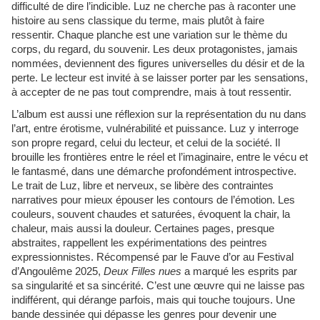
difficulté de dire l’indicible. Luz ne cherche pas à raconter une
histoire au sens classique du terme, mais plutôt à faire
ressentir. Chaque planche est une variation sur le thème du
corps, du regard, du souvenir. Les deux protagonistes, jamais
nommées, deviennent des figures universelles du désir et de la
perte. Le lecteur est invité à se laisser porter par les sensations,
à accepter de ne pas tout comprendre, mais à tout ressentir.
L’album est aussi une réflexion sur la représentation du nu dans
l’art, entre érotisme, vulnérabilité et puissance. Luz y interroge
son propre regard, celui du lecteur, et celui de la société. Il
brouille les frontières entre le réel et l’imaginaire, entre le vécu et
le fantasmé, dans une démarche profondément introspective.
Le trait de Luz, libre et nerveux, se libère des contraintes
narratives pour mieux épouser les contours de l’émotion. Les
couleurs, souvent chaudes et saturées, évoquent la chair, la
chaleur, mais aussi la douleur. Certaines pages, presque
abstraites, rappellent les expérimentations des peintres
expressionnistes. Récompensé par le Fauve d’or au Festival
d’Angoulême 2025,
Deux Filles nues
a marqué les esprits par
sa singularité et sa sincérité. C’est une œuvre qui ne laisse pas
indifférent, qui dérange parfois, mais qui touche toujours. Une
bande dessinée qui dépasse les genres pour devenir une