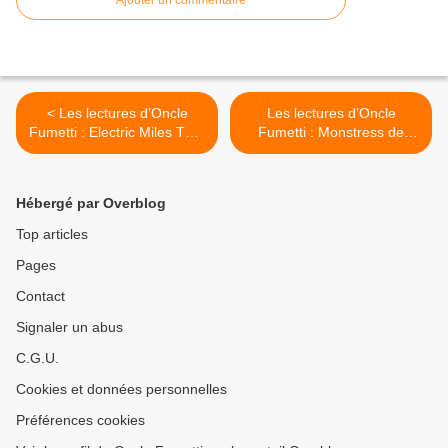
Ajouter un commentaire
< Les lectures d’Oncle
Les lectures d’Oncle
Fumetti : Electric Miles T1 –
Fumetti : Monstress de
Wilbur de Fabien Nury et
Marjorie Liu et Sana Takeda
Brüno chez Glénat
chez Image Comics >
Hébergé par Overblog
Top articles
Pages
Contact
Signaler un abus
C.G.U.
Cookies et données personnelles
Préférences cookies