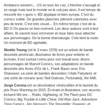
Ambiance western… US en tous les cas. L’héroîne s’assagit et
se range mais tout le monde ne le voit pas ainsi. Il est temps de
ressortir les « guns ». BD atypique et bien sympa. C’est du
comics solide. De grandes planches joliment colorisées avec
peu de texte. C’est très visuel… En même temps c’est de la
BD !!! On passe un bon moment. Les deux auteurs sont à leur
affaire. Ils savent nous emmener et nous faire nous attacher
aux personnages. De la bonne dramaturgie. Cela tient la route.
Un moment de BD agréable.
Skottie Young
(né le 3 mars 1978) est un artiste de bande
dessinée américain, illustrateur de livres pour enfants et
écrivain. Il est surtout connu pour son travail avec divers
personnages de Marvel Comics, ses adaptations en bande
dessinée des livres d'Oz de L. Frank Baum avec Eric
Shanower, sa série de bandes dessinées
I Hate Fairyland
, et
une série de romans avec Neil Gaiman,
Fortunately, the Milk
.
Jorge Corona
est un dessinateur vénézuélien et le lauréat du
prix Russ Manning en 2015. Écrivain et illustrateur, ses œuvres
incluent
We are… Robin
,
Nightwing
, et
The Flash
pour DC
Comics;
Big Trouble in Little China: Old Man Jack
,
Adventure
Time Comics
,
Jim Henson’s The Storyteller: Dragons
, et