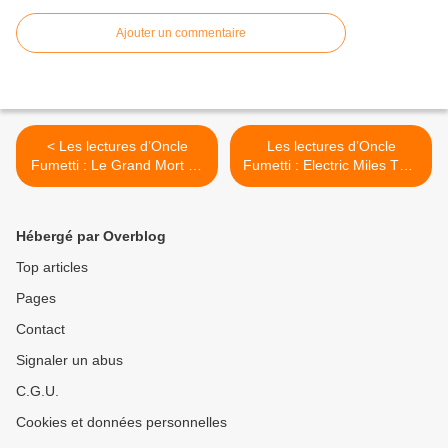
Ajouter un commentaire
< Les lectures d’Oncle
Les lectures d’Oncle
Fumetti : Le Grand Mort de
Fumetti : Electric Miles T1 –
Régis Loisel et Jean-Blaise
Wilbur de Fabien Nury et
Djian chez Vents d’Ouest
Brüno chez Glénat >
Hébergé par Overblog
Top articles
Pages
Contact
Signaler un abus
C.G.U.
Cookies et données personnelles