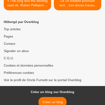
< The long and the winding
Le 19 octobre prochain
road de Ruben Pellejero et
sort... Les douze travaux
Christopher chez Kennes
d'Astérix. >
Editions.
Hébergé par Overblog
Top articles
Pages
Contact
Signaler un abus
C.G.U.
Cookies et données personnelles
Préférences cookies
Voir le profil de Oncle Fumetti sur le portail Overblog
Créer un blog sur Overblog
Créer un blog