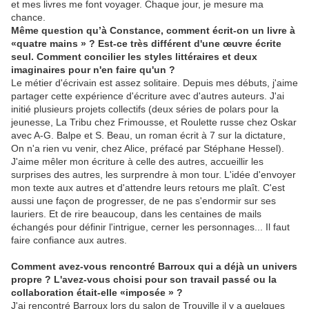
et mes livres me font voyager. Chaque jour, je mesure ma
chance.
Même question qu’à Constance, comment écrit-on un livre à
«quatre mains » ? Est-ce très différent d'une œuvre écrite
seul. Comment concilier les styles littéraires et deux
imaginaires pour n'en faire qu'un ?
Le métier d'écrivain est assez solitaire. Depuis mes débuts, j'aime
partager cette expérience d'écriture avec d'autres auteurs. J'ai
initié plusieurs projets collectifs (deux séries de polars pour la
jeunesse, La Tribu chez Frimousse, et Roulette russe chez Oskar
avec A-G. Balpe et S. Beau, un roman écrit à 7 sur la dictature,
On n'a rien vu venir, chez Alice, préfacé par Stéphane Hessel).
J'aime mêler mon écriture à celle des autres, accueillir les
surprises des autres, les surprendre à mon tour. L'idée d'envoyer
mon texte aux autres et d'attendre leurs retours me plaît. C'est
aussi une façon de progresser, de ne pas s'endormir sur ses
lauriers. Et de rire beaucoup, dans les centaines de mails
échangés pour définir l'intrigue, cerner les personnages... Il faut
faire confiance aux autres.
Comment avez-vous rencontré Barroux qui a déjà un univers
propre ? L'avez-vous choisi pour son travail passé ou la
collaboration était-elle «imposée » ?
J'ai rencontré Barroux lors du salon de Trouville il y a quelques