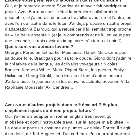
Etait-ce votre première collaboration dans ce domaine ?
Oui, et je remercie encore Séverine de m’avoir fait participer au
projet. Avec Barroux aussi c’était la première collaboration
ensemble, et j’aimerais beaucoup travailler avec l’un et l’autre, ou
avec l’un ou l’autre dans le futur. J’ai déjà proposé un autre projet
d’adaptation à Barroux, qui a refusé car il lui semblait trop proche
de « La belle absente » (et je le comprends et ne lui en veux pas
une seconde, je dois avoir un imaginaire très tordu et noir ).
Quels sont vos auteurs favoris ?
Georges Perec en fait partie. Mais aussi Haruki Murakami, pour
sa douce folie, Brautigan pour sa folie douce, Giono dont j’admire
la créativité de la langue, les écrivains voyageurs : Nicolas
Bouvier, Kenneth White, Mario Rigoni Stern, les poètes, Emliy
Dickinson, Georg Gtrakl, Jean Follain et tant d’autres encore…
J’adore aussi la jeunesse, et les écrivains actuels, Séverine Vidal,
Raphaële Moussafir, Axl Cendres…
Avez-vous d'autres projets dans le 9 ème art ? Et plus
simplement quels sont vos projets futurs
?
Oui, j’aimerais adapter un roman anglais très récent qui
m’obsède et dont l’incroyable travail sur la langue m’a bluffée : «
La douleur porte un costume de plumes » de Max Porter. Il s’agit
d’un deuil, de Ted Hugues et d’un corbeau. Pas marrant-marrant