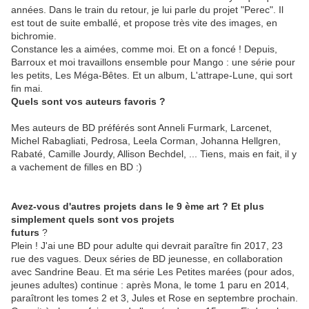
années. Dans le train du retour, je lui parle du projet "Perec". Il
est tout de suite emballé, et propose très vite des images, en
bichromie.
Constance les a aimées, comme moi. Et on a foncé ! Depuis,
Barroux et moi travaillons ensemble pour Mango : une série pour
les petits, Les Méga-Bêtes. Et un album, L'attrape-Lune, qui sort
fin mai.
Quels sont vos auteurs favoris ?
Mes auteurs de BD préférés sont Anneli Furmark, Larcenet,
Michel Rabagliati, Pedrosa, Leela Corman, Johanna Hellgren,
Rabaté, Camille Jourdy, Allison Bechdel, ... Tiens, mais en fait, il y
a vachement de filles en BD :)
Avez-vous d'autres projets dans le 9 ème art ? Et plus
simplement quels sont vos projets
futurs
?
Plein ! J'ai une BD pour adulte qui devrait paraître fin 2017, 23
rue des vagues. Deux séries de BD jeunesse, en collaboration
avec Sandrine Beau. Et ma série Les Petites marées (pour ados,
jeunes adultes) continue : après Mona, le tome 1 paru en 2014,
paraîtront les tomes 2 et 3, Jules et Rose en septembre prochain.