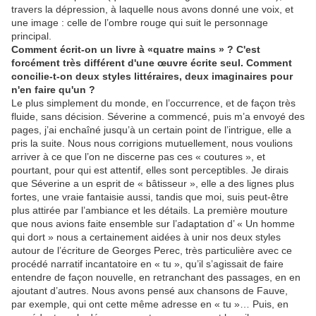
travers la dépression, à laquelle nous avons donné une voix, et
une image : celle de l’ombre rouge qui suit le personnage
principal.
Comment écrit-on un livre à «quatre mains » ? C'est
forcément très différent d'une œuvre écrite seul. Comment
concilie-t-on deux styles littéraires, deux imaginaires pour
n'en faire qu'un ?
Le plus simplement du monde, en l’occurrence, et de façon très
fluide, sans décision. Séverine a commencé, puis m’a envoyé des
pages, j’ai enchaîné jusqu’à un certain point de l’intrigue, elle a
pris la suite. Nous nous corrigions mutuellement, nous voulions
arriver à ce que l’on ne discerne pas ces « coutures », et
pourtant, pour qui est attentif, elles sont perceptibles. Je dirais
que Séverine a un esprit de « bâtisseur », elle a des lignes plus
fortes, une vraie fantaisie aussi, tandis que moi, suis peut-être
plus attirée par l’ambiance et les détails. La première mouture
que nous avions faite ensemble sur l’adaptation d’ « Un homme
qui dort » nous a certainement aidées à unir nos deux styles
autour de l’écriture de Georges Perec, très particulière avec ce
procédé narratif incantatoire en « tu », qu’il s’agissait de faire
entendre de façon nouvelle, en retranchant des passages, en en
ajoutant d’autres. Nous avons pensé aux chansons de Fauve,
par exemple, qui ont cette même adresse en « tu »… Puis, en