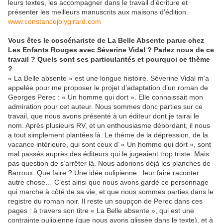
leurs textes, les accompagner dans le travail d’écriture et
présenter les meilleurs manuscrits aux maisons d’édition.
www.constancejolygirard.com
Vous êtes le coscénariste de La Belle Absente parue chez
Les Enfants Rouges avec Séverine Vidal ? Parlez nous de ce
travail ? Quels sont ses particularités et pourquoi ce thème
?
« La Belle absente » est une longue histoire. Séverine Vidal m’a
appelée pour me proposer le projet d’adaptation d’un roman de
Georges Perec : « Un homme qui dort ». Elle connaissait mon
admiration pour cet auteur. Nous sommes donc parties sur ce
travail, que nous avons présenté à un éditeur dont je tairai le
nom. Après plusieurs RV, et un enthousiasme débordant, il nous
a tout simplement plantées là. Le thème de la dépression, de la
vacance intérieure, qui sont ceux d’ « Un homme qui dort », sont
mal passés auprès des éditeurs qui le jugeaient trop triste. Mais
pas question de s’arrêter là. Nous adorions déjà les planches de
Barroux. Que faire ? Une idée oulipienne : leur faire raconter
autre chose… C’est ainsi que nous avons gardé ce personnage
qui marche à côté de sa vie, et que nous sommes parties dans le
registre du roman noir. Il reste un soupçon de Perec dans ces
pages : à travers son titre « La Belle absente », qui est une
contrainte oulipienne (que nous avons glissée dans le texte), et à