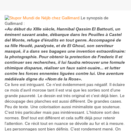
Le synopsis de
Gallimard :
«
Au début du XIIIe siècle, Hannibal Qassim El Battouti, un
éminent savant arabe, débarque dans les Pouilles à Castel
del Monte, refuge d'érudits en tout genre. Accompagné de
sa fille Houdê, paralysée, et de El Ghoul, son serviteur
masqué, il a dans ses bagages une invention extraordinaire:
la photographie. Pour obtenir la protection de Frederic II et
continuer ses recherches, il lui faudra retrouver une formule
chimique disparue, réaliser un faux saint-suaire... et lutter
contre les forces ennemies liguées contre lui. Une aventure
médiévale digne du «Nom de la Rose».
Ce livre est intriguant. Ce n'est évidemment pas négatif. Il éclaire
ce mois d'avril morose tant il est vrai que les sorties sont d'une
grande pauvreté. Le dessin est très original et c'est déjà bien. Le
découpage des planches est aussi différent. De grandes cases.
Peu de texte. Une colorisation aussi minimaliste que soutenue.
C'est très particulier mais pas inintéressant. L'histoire sort des
normes. Bref tout est différent et cela suffit déjà pour retenir
l'attention. Ce récit tout en nuance se dévoile au fur et à mesure.
Les personnages sont bien définis. C'est rondement mené. On