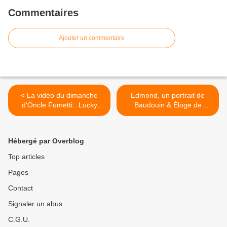
Commentaires
Ajouter un commentaire
< La vidéo du dimanche
Edmond, un portrait de
d'Oncle Fumetti...Lucky
Baudouin & Éloge de
Luke, Morris et Goscinny.
l’impuissance de Baudoin et
Laetitia Caron chez
l'Association. >
Hébergé par Overblog
Top articles
Pages
Contact
Signaler un abus
C.G.U.