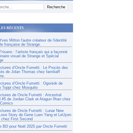
LES RÉCENTS
ves Mitton l'autre créateur de l'identité
lle française de Strange.
risano : l’artiste français qui a façonné
inaire visuel de Strange et Spécial
ge
ectures d’Oncle Fumetti : Le Procès des
és de Jolan Thomas chez familiaR
ns.
ectures d’Oncle Fumetti : Ogoniok de
o Toppi chez Mosquito
ectures de Oncle Fumetti : Ancestral
l #5 de Jordan Clark et Atagun İlhan chez
 Comics
ectures de Oncle Fumetti : Lunar New
Love Story de Gene Luen Yang et LeUyen
chez First Second
e BD pour Noël 2025 par Oncle Fumetti