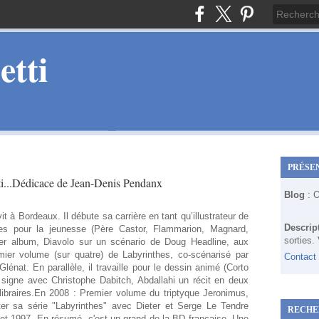
tti
PRÉSE
i...Dédicace de Jean-Denis Pendanx
Blog
: 
vit à Bordeaux. Il débute sa carrière en tant qu’illustrateur de
Descrip
es pour la jeunesse (Père Castor, Flammarion, Magnard,
sorties.
er album, Diavolo sur un scénario de Doug Headline, aux
mier volume (sur quatre) de Labyrinthes, co-scénarisé par
Contact
lénat. En parallèle, il travaille pour le dessin animé (Corto
 signe avec Christophe Dabitch, Abdallahi un récit en deux
libraires.En 2008 : Premier volume du triptyque Jeronimus,
ter sa série "Labyrinthes" avec Dieter et Serge Le Tendre
RECHE
et 1997. En résumé, c'est un grand de la BD française. Une