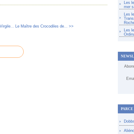
Les l
mer s
Les l
Trans
Roche
irgile...
Le Maître des Crocodiles de... >>
Les l
Ordin
NEWSL
Abonn
Emai
PARCE 
Dobb
Alién