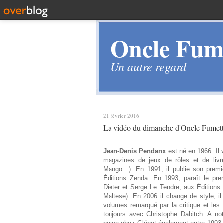
Oncle Fume
Un autre regard
21 février 2016
La vidéo du dimanche d'Oncle Fumett
Jean-Denis Pendanx
est né en 1966. Il 
magazines de jeux de rôles et de livr
Mango…). En 1991, il publie son premi
Éditions Zenda. En 1993, paraît le pre
Dieter et Serge Le Tendre, aux Éditions G
Maltese). En 2006 il change de style, il
volumes remarqué par la critique et les 
toujours avec Christophe Dabitch. A no
parue chez Glénat également entre 1993 