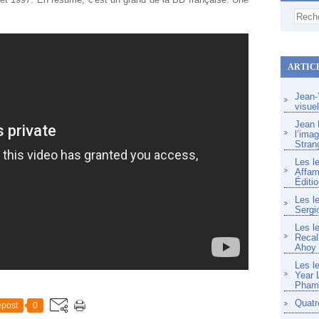
ARTIC
Jean-Y
visue
Jean F
l’imag
Stran
Les l
Affam
Éditio
Les l
Sergi
Les l
Recal
Ahoy
Les l
Year 
Pham 
Quatr
post
0