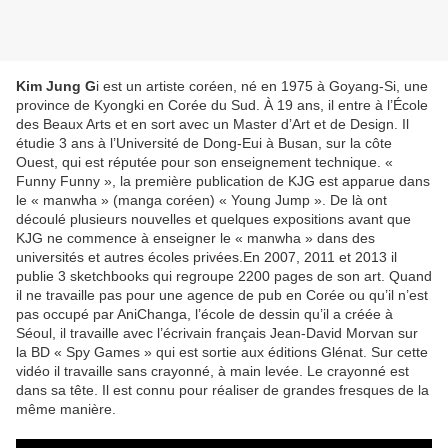
Kim Jung G
i est un artiste coréen, né en 1975 à Goyang-Si, une
province de Kyongki en Corée du Sud. À 19 ans, il entre à l’École
des Beaux Arts et en sort avec un Master d’Art et de Design. Il
étudie 3 ans à l’Université de Dong-Eui à Busan, sur la côte
Ouest, qui est réputée pour son enseignement technique. «
Funny Funny », la première publication de KJG est apparue dans
le « manwha » (manga coréen) « Young Jump ». De là ont
découlé plusieurs nouvelles et quelques expositions avant que
KJG ne commence à enseigner le « manwha » dans des
universités et autres écoles privées.En 2007, 2011 et 2013 il
publie 3 sketchbooks qui regroupe 2200 pages de son art. Quand
il ne travaille pas pour une agence de pub en Corée ou qu’il n’est
pas occupé par AniChanga, l’école de dessin qu’il a créée à
Séoul, il travaille avec l’écrivain français Jean-David Morvan sur
la BD « Spy Games » qui est sortie aux éditions Glénat. Sur cette
vidéo il travaille sans crayonné, à main levée. Le crayonné est
dans sa tête. Il est connu pour réaliser de grandes fresques de la
même manière.