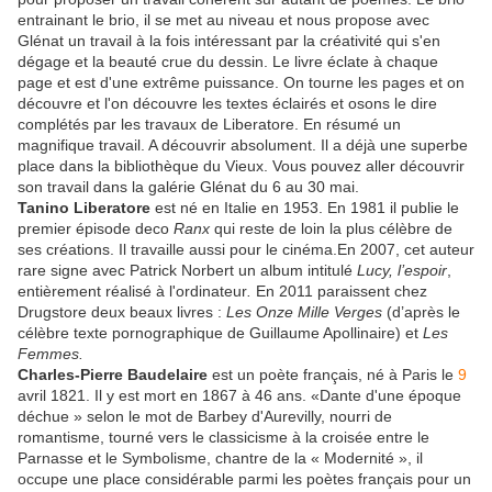
entrainant le brio, il se met au niveau et nous propose avec
Glénat un travail à la fois intéressant par la créativité qui s'en
dégage et la beauté crue du dessin. Le livre éclate à chaque
page et est d'une extrême puissance. On tourne les pages et on
découvre et l'on découvre les textes éclairés et osons le dire
complétés par les travaux de Liberatore. En résumé un
magnifique travail. A découvrir absolument. Il a déjà une superbe
place dans la bibliothèque du Vieux. Vous pouvez aller découvrir
son travail dans la galérie Glénat du 6 au 30 mai.
Tanino Liberatore
est né en Italie en 1953. En 1981 il publie le
premier épisode deco
Ranx
qui reste de loin la plus célèbre de
ses créations. Il travaille aussi pour le cinéma.En 2007, cet auteur
rare signe avec Patrick Norbert un album intitulé
Lucy, l’espoir
,
entièrement réalisé à l'ordinateur
.
En 2011 paraissent chez
Drugstore deux beaux livres :
Les Onze Mille Verges
(d’après le
célèbre texte pornographique de Guillaume Apollinaire) et
Les
Femmes.
Charles-Pierre Baudelaire
est un poète français, né à Paris le
9
avril 1821. Il y est mort en 1867 à 46 ans. «Dante d'une époque
déchue » selon le mot de Barbey d'Aurevilly, nourri de
romantisme, tourné vers le classicisme à la croisée entre le
Parnasse et le Symbolisme, chantre de la « Modernité », il
occupe une place considérable parmi les poètes français pour un