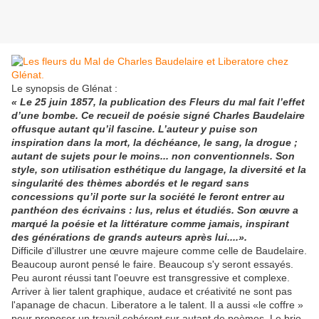
Le synopsis de Glénat :
«
Le 25 juin 1857, la publication des
Fleurs du mal
fait l’effet
d’une bombe. Ce recueil de poésie signé Charles Baudelaire
offusque autant qu’il fascine. L’auteur y puise son
inspiration dans la mort, la déchéance, le sang, la drogue ;
autant de sujets pour le moins... non conventionnels. Son
style, son utilisation esthétique du langage, la diversité et la
singularité des thèmes abordés et le regard sans
concessions qu’il porte sur la société le feront entrer au
panthéon des écrivains : lus, relus et étudiés. Son œuvre a
marqué la poésie et la littérature comme jamais, inspirant
des générations de grands auteurs après lui....».
Difficile d'illustrer une œuvre majeure comme celle de Baudelaire.
Beaucoup auront pensé le faire. Beaucoup s'y seront essayés.
Peu auront réussi tant l'oeuvre est transgressive et complexe.
Arriver à lier talent graphique, audace et créativité ne sont pas
l'apanage de chacun. Liberatore a le talent. Il a aussi «le coffre »
pour proposer un travail cohérent sur autant de poèmes. Le brio