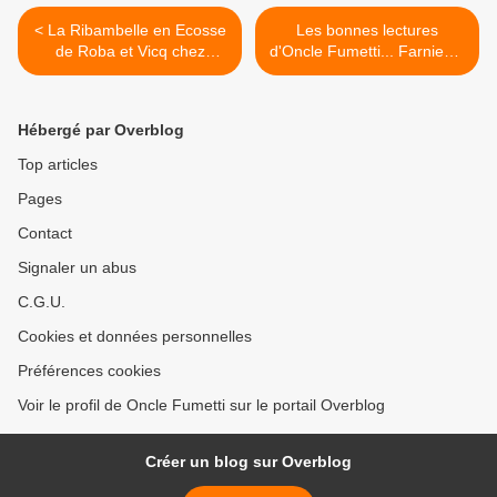
< La Ribambelle en Ecosse
Les bonnes lectures
de Roba et Vicq chez
d'Oncle Fumetti... Farniente
Dupuis.
de Lewis Trondheim et
Dominique Hérody chez
L'Association. >
Hébergé par Overblog
Top articles
Pages
Contact
Signaler un abus
C.G.U.
Cookies et données personnelles
Préférences cookies
Voir le profil de Oncle Fumetti sur le portail Overblog
Créer un blog sur Overblog