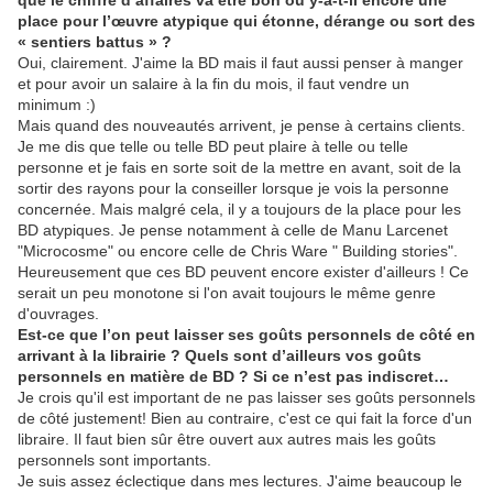
que le chiffre d’affaires va être bon ou y-a-t-il encore une
place pour l’œuvre atypique qui étonne, dérange ou sort des
« sentiers battus » ?
Oui, clairement. J'aime la BD mais il faut aussi penser à manger
et pour avoir un salaire à la fin du mois, il faut vendre un
minimum :)
Mais quand des nouveautés arrivent, je pense à certains clients.
Je me dis que telle ou telle BD peut plaire à telle ou telle
personne et je fais en sorte soit de la mettre en avant, soit de la
sortir des rayons pour la conseiller lorsque je vois la personne
concernée. Mais malgré cela, il y a toujours de la place pour les
BD atypiques. Je pense notamment à celle de Manu Larcenet
"Microcosme" ou encore celle de Chris Ware " Building stories".
Heureusement que ces BD peuvent encore exister d'ailleurs ! Ce
serait un peu monotone si l'on avait toujours le même genre
d'ouvrages.
Est-ce que l’on peut laisser ses goûts personnels de côté en
arrivant à la librairie ? Quels sont d’ailleurs vos goûts
personnels en matière de BD ? Si ce n’est pas indiscret…
Je crois qu'il est important de ne pas laisser ses goûts personnels
de côté justement! Bien au contraire, c'est ce qui fait la force d'un
libraire. Il faut bien sûr être ouvert aux autres mais les goûts
personnels sont importants.
Je suis assez éclectique dans mes lectures. J'aime beaucoup le