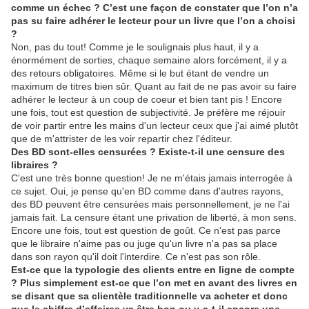
comme un échec ? C’est une façon de constater que l’on n’a
pas su faire adhérer le lecteur pour un livre que l’on a choisi
?
Non, pas du tout! Comme je le soulignais plus haut, il y a
énormément de sorties, chaque semaine alors forcément, il y a
des retours obligatoires. Même si le but étant de vendre un
maximum de titres bien sûr. Quant au fait de ne pas avoir su faire
adhérer le lecteur à un coup de coeur et bien tant pis ! Encore
une fois, tout est question de subjectivité. Je préfère me réjouir
de voir partir entre les mains d'un lecteur ceux que j'ai aimé plutôt
que de m'attrister de les voir repartir chez l'éditeur.
Des BD sont-elles censurées ? Existe-t-il une censure des
libraires ?
C'est une très bonne question! Je ne m'étais jamais interrogée à
ce sujet. Oui, je pense qu'en BD comme dans d'autres rayons,
des BD peuvent être censurées mais personnellement, je ne l'ai
jamais fait. La censure étant une privation de liberté, à mon sens.
Encore une fois, tout est question de goût. Ce n'est pas parce
que le libraire n'aime pas ou juge qu'un livre n'a pas sa place
dans son rayon qu'il doit l'interdire. Ce n'est pas son rôle.
Est-ce que la typologie des clients entre en ligne de compte
? Plus simplement est-ce que l’on met en avant des livres en
se disant que sa clientèle traditionnelle va acheter et donc