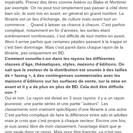
impératifs. Prenez des titres comme Astérix ou Blake et Mortimer
par exemple. On ne peut tout simplement pas passer à côté donc
bien sûr, ils sont mis en avant, en général en grand nombre. La
librairie est un lieu d'échange, de culture mais avant tout un
commerce ... Quand à laisser sa chance à chacun. C'est parfois
compliqué, notamment en fin d'années, les sorties étant
extrêmement nombreuses, c'est difficile de tout mettre en avant.
Alors il arrive parfois que certaines pépites passent à la trappe et
c'est bien dommage. Mais c'est pareil dans chaque rayon de la
librairie, pas uniquement en BD.
Comment concilie-t-on dans les rayons les différentes
classes d’âge, thématiques, styles, maisons d’éditions. On
sait que le secteur de la distribution est soumis à des tailles
de « facing », à des contingences commerciales avec les
maisons d’éditions sur les surfaces de vente, sur la mise en
avant et il y a de plus en plus de BD. Cela doit être difficile
non ?
Oui et non. Le rayon est divisé en 3 sous rayons: il y a un rayon
jeunesse, une partie séries et une partie "auteurs". Les
classements sont vraiment spécifiques d'une librairie à une autre.
C'est parfois compliqué de faire la différence entre ado et adultes
mais je crois que c'est propre à chaque secteur. Encore une fois,
je suis assez libre de mon classement, l'avantage étant que je
sois seule dans ce rayon. Mais pour être franche, ça n'est pas