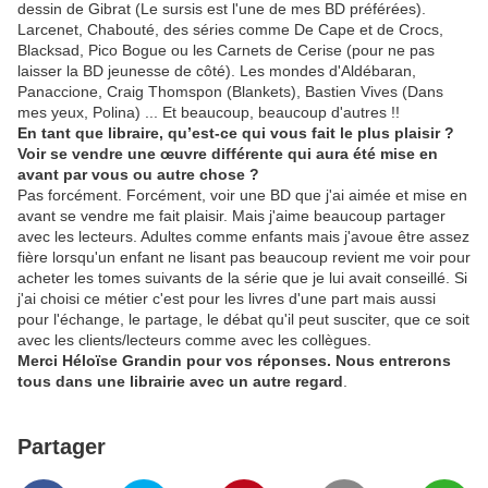
dessin de Gibrat (Le sursis est l'une de mes BD préférées).
Larcenet, Chabouté, des séries comme De Cape et de Crocs,
Blacksad, Pico Bogue ou les Carnets de Cerise (pour ne pas
laisser la BD jeunesse de côté). Les mondes d'Aldébaran,
Panaccione, Craig Thomspon (Blankets), Bastien Vives (Dans
mes yeux, Polina) ... Et beaucoup, beaucoup d'autres !!
En tant que libraire, qu’est-ce qui vous fait le plus plaisir ?
Voir se vendre une œuvre différente qui aura été mise en
avant par vous ou autre chose ?
Pas forcément. Forcément, voir une BD que j'ai aimée et mise en
avant se vendre me fait plaisir. Mais j'aime beaucoup partager
avec les lecteurs. Adultes comme enfants mais j'avoue être assez
fière lorsqu'un enfant ne lisant pas beaucoup revient me voir pour
acheter les tomes suivants de la série que je lui avait conseillé. Si
j'ai choisi ce métier c'est pour les livres d'une part mais aussi
pour l'échange, le partage, le débat qu'il peut susciter, que ce soit
avec les clients/lecteurs comme avec les collègues.
Merci Héloïse Grandin pour vos réponses. Nous entrerons
tous dans une librairie avec un autre regard
.
Partager