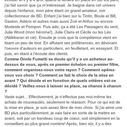
j'ai fait savoir que ça m'intéressait. Je baigne dans cet univers
depuis l'enfance, mon père étant un grand amateur, voir
collectionneur de BD. Enfant j'ai bien sur lu Tintin, Boule et Bill,
Gaston, Astérix et autres mais aussi Zoé et Arthur ou encore
Modeste et Pompon. Puis ado, ça a été Les Passagers du vent,
Julie Wood (mon héroïne!), Julie Claire et Cécile ou les Léo
(Aldébaran et cie). Ensuite je crois que la compétence vient en
lisant un peu de tout. En affutant ses préférences, en dévorant
l'oeuvre d'auteurs en particuliers, en feuilletant, en essayant. Et
puis, en étant à l'écoute des clients.
Comme Oncle Fumetti se doute qu’il y a un acheteur au-
dessus de vous, après ce premier échelon ou premier filtre,
comment organisez-vous votre rayon ? Comment opérez-
vous vos choix ? Comment se fait le choix de la mise en
avant ? Qui décide et en fonction de quels critères est-ce
décidé ? Veillez-vous à laisser sa place, sa chance à chacun
?
Vaste sujet... Effectivement, je n'effectue pas moi-même les
achats de nouveautés, seulement le réassort. Pour ce qui est de
la mise en place, je suis assez libre de mes choix. Si j'ai aimé une
BD plus particulièrement, je vais faire en sorte de la mettre en
avant, soit par un bandeau coup de coeur, soit simplement en la
conseillant au plus grand nombre! Après, bien sûr, il y a des