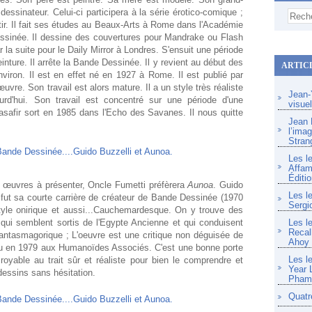
essinateur. Celui-ci participera à la série érotico-comique ;
r. Il fait ses études au Beaux-Arts à Rome dans l'Académie
sinée. Il dessine des couvertures pour Mandrake ou Flash
r la suite pour le Daily Mirror à Londres. S'ensuit une période
einture. Il arrête la Bande Dessinée. Il y revient au début des
ARTIC
iron. Il est en effet né en 1927 à Rome. Il est publié par
re. Son travail est alors mature. Il a un style très réaliste
Jean-Y
ourd'hui. Son travail est concentré sur une période d'une
visue
safir sort en 1985 dans l'Echo des Savanes. Il nous quitte
Jean F
l’imag
Stran
Les l
Affam
Éditio
es œuvres à présenter, Oncle Fumetti préfèrera
Aunoa
. Guido
Les l
i fut sa courte carrière de créateur de Bande Dessinée (1970
Sergi
tyle onirique et aussi...Cauchemardesque. On y trouve des
qui semblent sortis de l'Egypte Ancienne et qui conduisent
Les l
Recal
antasmagorique ; L'oeuvre est une critique non déguisée de
Ahoy
aru en 1979 aux Humanoïdes Associés. C'est une bonne porte
Les l
croyable au trait sûr et réaliste pour bien le comprendre et
Year 
dessins sans hésitation.
Pham 
Quatr