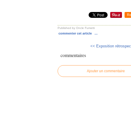
Re
Published by Oncle Fumetti
commenter cet article
…
<< Exposition rétrospect
commentaires
Ajouter un commentaire