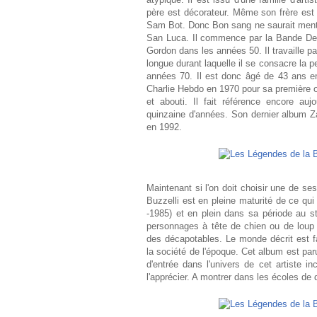
père est décorateur. Même son frère est d
Sam Bot. Donc Bon sang ne saurait menti
San Luca. Il commence par la Bande Des
Gordon dans les années 50. Il travaille pa
longue durant laquelle il se consacre la p
années 70. Il est donc âgé de 43 ans env
Charlie Hebdo en 1970 pour sa première œuv
et abouti. Il fait référence encore auj
quinzaine d'années. Son dernier album Za
en 1992.
Maintenant si l'on doit choisir une de s
Buzzelli est en pleine maturité de ce qu
-1985) et en plein dans sa période au s
personnages à tête de chien ou de loup 
des décapotables. Le monde décrit est f
la société de l'époque. Cet album est p
d'entrée dans l'univers de cet artiste in
l'apprécier. A montrer dans les écoles de 