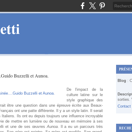
tti
PRÉSE
.Guido Buzzelli et Aunoa.
Blog
: 
De l'impact de la
Descrip
culture latine sur le
sorties.
style graphique des
rait être une question dans une épreuve écrite aux Beaux-
Contact
rançais ont une patte différente. Il y a un style latin. Il serait
 Italiens. Ils ont eu depuis toujours une influence incroyable
nvie de mettre en lumière ou de nouveau en mémoire à ses
elli et une de ses œuvres
Aunoa
. Il a eu un parcours très
RECHE
tistes. Son père est peintre. Sa mère est modèle. Son grand-