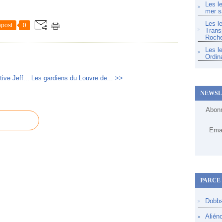
Les l
mer s
Les l
post
0
Trans
Roche
Les l
Ordin
ive Jeff...
Les gardiens du Louvre de... >>
NEWSL
Abonn
Emai
PARCE 
Dobb
Alién