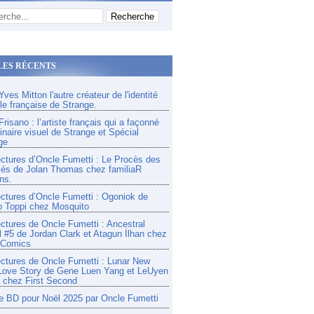
LES RÉCENTS
ves Mitton l'autre créateur de l'identité
lle française de Strange.
risano : l’artiste français qui a façonné
inaire visuel de Strange et Spécial
ge
ectures d’Oncle Fumetti : Le Procès des
és de Jolan Thomas chez familiaR
ns.
ectures d’Oncle Fumetti : Ogoniok de
o Toppi chez Mosquito
ectures de Oncle Fumetti : Ancestral
l #5 de Jordan Clark et Atagun İlhan chez
 Comics
ectures de Oncle Fumetti : Lunar New
Love Story de Gene Luen Yang et LeUyen
chez First Second
e BD pour Noël 2025 par Oncle Fumetti