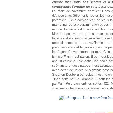
encore livré tous ses secrets et il
comprendre l'origine de sa puissance..
Le mois de novembre c'est celui des gr
d'Angoulême. Sûrement. Toutes les maisons
potentiels. Le Scorpion est de ceux-là
marketing, de la programmation et des ma
est un. La série est maintenant bien co
Marini. Il sait mettre en dessin des per
faire prendre à ses scénarios les méandr
rebondissements et les révélations se s
prend son envol et la passion pour ce pe
les façons l'envoutement est total. Cela s
Enrico Marini
est italien. Il est né à Li
ans. Il étudie à Bâle dans une école des
scénariste et dessinateur. Il est talentue
avec certitude un des plus grands dessin
Stephen Desberg
est belge. Il est né e
Tintin édité par Le Lombard. Il écrit le
par Will. Puis viennent les séries 421
scénariste chevronné qui passe d’un style