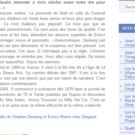
 faudra remonter à trois siècles avant notre ère pour
. »
osses sorties. La proximité de Noël et celle du Festival
 d'édition ont fourbi leurs armes et leurs plus gros tirages
. Ce n'est d'ailleurs pas péjoratif. Ce n'est pas que du
ARTIC
ils promotionnels. Ce sont aussi des livres de qualité. C'en
nnue et les fans attendent les dessins superbes de Enrico
sonnages sexys et puissants ; charismatiques. Desberg sait
Jean-Y
visue
es les plus déroutants et le suspense est bien présent. Les
uccèdent. Cet opus 11 n'échappe pas à la règle. L'histoire
Jean F
rsonnage ne retombe pas. Vous allez vous régaler. De toutes
l’imag
Stran
ort aujourd'hui. Soyez les premiers.
estal en 1969 en Suisse. Il vient à la Bd très tôt à l’âge de 14
Les l
 Beaux Arts. Sa carrière débute dès 1987. Il est à la fois
Affam
Éditio
ux tant par son dessin que par son talent de narrateur. C’est
ateurs contemporains.
Les l
Sergi
n 1954. Il commence à scénariser dès 1978 dans le journal de
s aventures de Tif et Tondu publiées par Dupuis et dessinées
Les l
, Mic Mac Adam, Jimmy Tousseul ou Willy the Cat. C’est un
Recal
Ahoy
 à un autre avec la même efficacité et la même créativité.
Les l
Year 
Pham 
Quatr