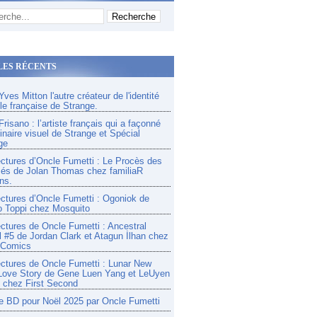
LES RÉCENTS
ves Mitton l'autre créateur de l'identité
lle française de Strange.
risano : l’artiste français qui a façonné
inaire visuel de Strange et Spécial
ge
ectures d’Oncle Fumetti : Le Procès des
és de Jolan Thomas chez familiaR
ns.
ectures d’Oncle Fumetti : Ogoniok de
o Toppi chez Mosquito
ectures de Oncle Fumetti : Ancestral
l #5 de Jordan Clark et Atagun İlhan chez
 Comics
ectures de Oncle Fumetti : Lunar New
Love Story de Gene Luen Yang et LeUyen
chez First Second
e BD pour Noël 2025 par Oncle Fumetti