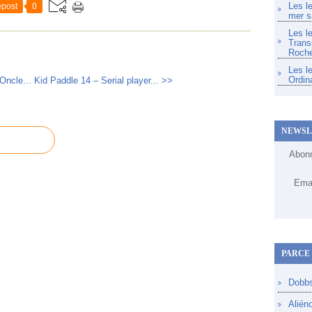
Les l
post
0
mer s
Les l
Trans
Roche
Les l
Ordin
Oncle...
Kid Paddle 14 – Serial player... >>
NEWSL
Abonn
Emai
PARCE 
Dobb
Alién