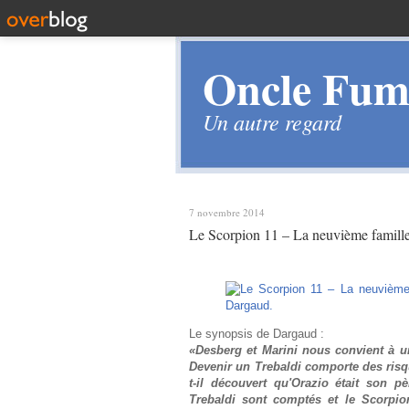
Oncle Fume
Un autre regard
7 novembre 2014
Le Scorpion 11 – La neuvième famill
Le synopsis de Dargaud :
«Desberg et Marini nous convient à 
Devenir un Trebaldi comporte des risqu
t-il découvert qu'Orazio était son p
Trebaldi sont comptés et le Scorpion