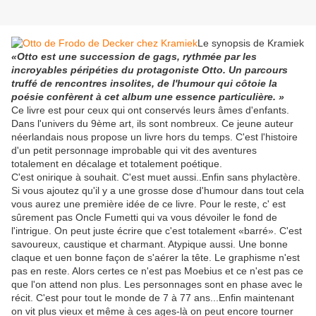
Le synopsis de Kramiek
«Otto est une succession de gags, rythmée par les
incroyables péripéties du protagoniste Otto. Un parcours
truffé de rencontres insolites, de l'humour qui côtoie la
poésie confèrent à cet album une essence particulière. »
Ce livre est pour ceux qui ont conservés leurs âmes d'enfants.
Dans l'univers du 9ème art, ils sont nombreux. Ce jeune auteur
néerlandais nous propose un livre hors du temps. C'est l'histoire
d'un petit personnage improbable qui vit des aventures
totalement en décalage et totalement poétique.
C'est onirique à souhait. C'est muet aussi..Enfin sans phylactère.
Si vous ajoutez qu'il y a une grosse dose d'humour dans tout cela
vous aurez une première idée de ce livre. Pour le reste, c' est
sûrement pas Oncle Fumetti qui va vous dévoiler le fond de
l'intrigue. On peut juste écrire que c'est totalement «barré». C'est
savoureux, caustique et charmant. Atypique aussi. Une bonne
claque et uen bonne façon de s'aérer la tête. Le graphisme n'est
pas en reste. Alors certes ce n'est pas Moebius et ce n'est pas ce
que l'on attend non plus. Les personnages sont en phase avec le
récit. C'est pour tout le monde de 7 à 77 ans...Enfin maintenant
on vit plus vieux et même à ces ages-là on peut encore tourner