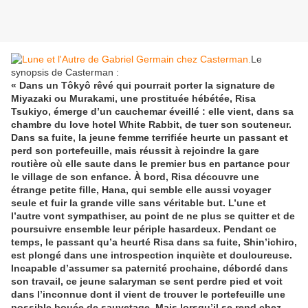
Le
synopsis de Casterman :
« Dans un Tôkyô rêvé qui pourrait porter la signature de
Miyazaki ou Murakami, une prostituée hébétée, Risa
Tsukiyo, émerge d’un cauchemar éveillé : elle vient, dans sa
chambre du love hotel White Rabbit, de tuer son souteneur.
Dans sa fuite, la jeune femme terrifiée heurte un passant et
perd son portefeuille, mais réussit à rejoindre la gare
routière où elle saute dans le premier bus en partance pour
le village de son enfance. À bord, Risa découvre une
étrange petite fille, Hana, qui semble elle aussi voyager
seule et fuir la grande ville sans véritable but. L’une et
l’autre vont sympathiser, au point de ne plus se quitter et de
poursuivre ensemble leur périple hasardeux. Pendant ce
temps, le passant qu’a heurté Risa dans sa fuite, Shin’ichiro,
est plongé dans une introspection inquiète et douloureuse.
Incapable d’assumer sa paternité prochaine, débordé dans
son travail, ce jeune salaryman se sent perdre pied et voit
dans l’inconnue dont il vient de trouver le portefeuille une
possible bouée de sauvetage. Mais lorsqu’il se rend chez