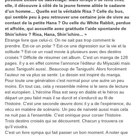
elle, il découvre à côté de la jeune femme alitée le cadavre
d’un homme… Quelle est la véritable Risa ? Celle du bus,
qui semble peu à peu retrouver une certaine joie de vivre au
contact de la petite Hana ? Ou celle du White Rabbit, perdue
et affolée, qui accueille avec gratitude l’aide spontanée de
Shin’ichiro ? Risa, Hana, Shin’ichiro... »
Etrange livre que celui-ci. On ne sait pas trop comment le
prendre. Est-ce un polar ? Est-ce une digression sur la vie et la
solitude ? Est-ce un road movie à plusieurs avec des destins
croisés ? Difficile de résumer cet album. C'est un manga de 128
pages. Il y a en effet comme l'annonce l'éditeur du Miyazaki mais
aussi Tanigushi aussi...Beaucoup de Tanigushi. Alors forcément
l'auteur ne va plus se sentir. Le dessin est inspiré du manga.
Pour toute une génération c'est normal pour une autre un peu
moins. En tout cas, cela y ressemble même si le sens de lecture
est européen. L'héroïne Risa est sexy en diable et le héros au
départ un peu falot mais il se durcit et s'endurcit au fil de
l'histoire. C'est une seconde œuvre donc il y a de l'expérience, du
vécu en matière de scénario. Un peu de naïveté aussi mais cela
ne nuit pas à l'ensemble. C'est onirique pour corser l'histoire.
Trois destins croisés qui se découvrent. Chacun y trouvera ce
qu'il voudra.
C'est un livre sympa qui fait passer un bon moment. A noter que