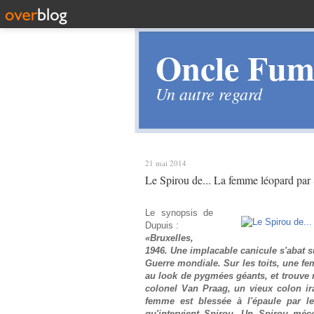
Oncle Fume
Un autre regard
21 mai 2014
Le Spirou de... La femme léopard par
Le synopsis de
Dupuis :
«Bruxelles,
1946. Une implacable canicule s'abat s
Guerre mondiale. Sur les toits, une fe
au look de pygmées géants, et trouve
colonel Van Praag, un vieux colon ira
femme est blessée à l'épaule par le
qu'intervient Spirou. Un Spirou méco