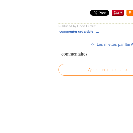
Re
Published by Oncle Fumetti
commenter cet article
…
<< Les miettes par Ibn A
commentaires
Ajouter un commentaire