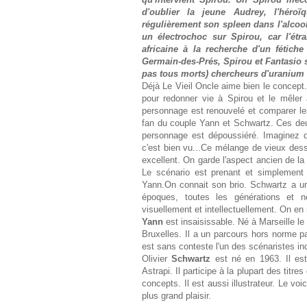
d'oublier la jeune Audrey, l'hér
régulièrement son spleen dans l'alcoo
un électrochoc sur Spirou, car l'étr
africaine à la recherche d'un fétiche
Germain-des-Prés, Spirou et Fantasio se
pas tous morts) chercheurs d'uranium 
Déjà Le Vieil Oncle aime bien le concept
pour redonner vie à Spirou et le mêler 
personnage est renouvelé et comparer les 
fan du couple Yann et Schwartz. Ces deux
personnage est dépoussiéré. Imaginez q
c'est bien vu...Ce mélange de vieux dessi
excellent. On garde l'aspect ancien de la 
Le scénario est prenant et simplement d
Yann.On connait son brio. Schwartz a un tr
époques, toutes les générations et 
visuellement et intellectuellement. On e
Yann
est insaisissable. Né à Marseille le
Bruxelles. Il a un parcours hors norme par
est sans conteste l'un des scénaristes in
Olivier
Schwartz
est né en 1963. Il est
Astrapi. Il participe à la plupart des titre
concepts. Il est aussi illustrateur. Le voi
plus grand plaisir.