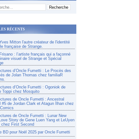
LES RÉCENTS
ves Mitton l'autre créateur de l'identité
lle française de Strange.
risano : l’artiste français qui a façonné
inaire visuel de Strange et Spécial
ge
ectures d’Oncle Fumetti : Le Procès des
és de Jolan Thomas chez familiaR
ns.
ectures d’Oncle Fumetti : Ogoniok de
o Toppi chez Mosquito
ectures de Oncle Fumetti : Ancestral
l #5 de Jordan Clark et Atagun İlhan chez
 Comics
ectures de Oncle Fumetti : Lunar New
Love Story de Gene Luen Yang et LeUyen
chez First Second
e BD pour Noël 2025 par Oncle Fumetti