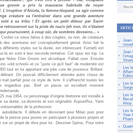
oïque groom a pris la mauvaise habitude de noyer
l. L'irruption d'Aniota, la femme-léopard, va agir comme
ange créature va l'entraîner dans une grande aventure
 volé à sa tribu ! Et après un petit détour par Saint-
 retrouveront sur la piste de nazis (eh non, ils n'étaient
ARTIC
qui poursuivent, à coup sûr, de sombres desseins... »
. Confier ce vieux héros à des couples, ou non, de créateurs
Jean-Y
à des aventures est conceptuellement génial. Ainsi fait le
visue
différents styles sur la durée, est intéressant. Fumetti est
Jean F
-là en sont à leur seconde tentative. Cet opus est top. Le
l’imag
ue Notre Cher Groom est alcoolique. Fallait oser. Ensuite
Stran
ns «old school» et ce "juste ce qu'il faut" de modernité est
Les l
BD tout en lui apportant une jolie cure de jouvence. Brillant.
Affam
élirant. On pouvait difficilement attendre autre chose de
Éditio
ait parfait pour ce style de livre. Il s'affranchit toutes les
Les l
ne ringardise pas. Bref on passe un excellent moment
Sergi
n redemande.
Les l
 25 mai 1954, ce personnage d’origine bretonne est installé à
Recal
 sa durée, sa diversite et son originalité. Aujourd'hui, Yann
Ahoy
contournables de la profession.
Les l
 autodidacte. Il débute en dessinant pour Milan puis pour
Year 
s de la presse pour jeunes en participant à plusieurs projets et
Pham 
ci sur un projet de rêve pour lui...Dessiner Spirou. Pour notre
Quatr