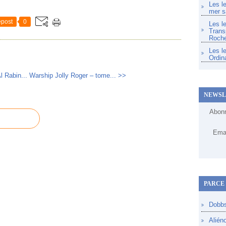
Les l
mer s
post
0
Les l
Trans
Roche
Les l
Ordin
l Rabin...
Warship Jolly Roger – tome... >>
NEWSL
Abonn
Emai
PARCE 
Dobb
Alién