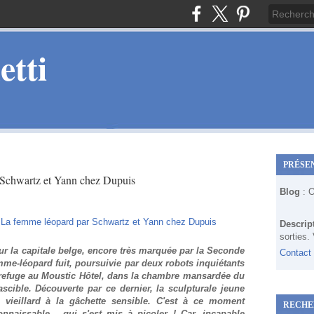
tti
PRÉSE
 Schwartz et Yann chez Dupuis
Blog
: 
Descrip
sorties.
ur la capitale belge, encore très marquée par la Seconde
Contact
mme-léopard fuit, poursuivie par deux robots inquiétants
 refuge au Moustic Hôtel, dans la chambre mansardée du
scible. Découverte par ce dernier, la sculpturale jeune
 vieillard à la gâchette sensible. C'est à ce moment
RECHE
nnaissable... qui s'est mis à picoler ! Car, incapable