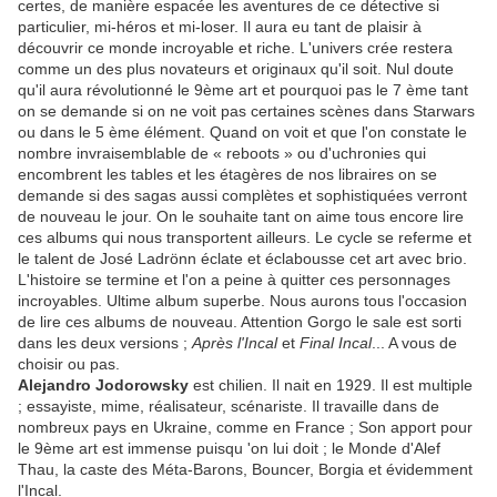
certes, de manière espacée les aventures de ce détective si
particulier, mi-héros et mi-loser. Il aura eu tant de plaisir à
découvrir ce monde incroyable et riche. L'univers crée restera
comme un des plus novateurs et originaux qu'il soit. Nul doute
qu'il aura révolutionné le 9ème art et pourquoi pas le 7 ème tant
on se demande si on ne voit pas certaines scènes dans Starwars
ou dans le 5 ème élément. Quand on voit et que l'on constate le
nombre invraisemblable de « reboots » ou d'uchronies qui
encombrent les tables et les étagères de nos libraires on se
demande si des sagas aussi complètes et sophistiquées verront
de nouveau le jour. On le souhaite tant on aime tous encore lire
ces albums qui nous transportent ailleurs. Le cycle se referme et
le talent de José Ladrönn éclate et éclabousse cet art avec brio.
L'histoire se termine et l'on a peine à quitter ces personnages
incroyables. Ultime album superbe. Nous aurons tous l'occasion
de lire ces albums de nouveau. Attention Gorgo le sale est sorti
dans les deux versions ;
Après l'Incal
et
Final Incal
... A vous de
choisir ou pas.
Alejandro Jodorowsky
est chilien. Il nait en 1929. Il est multiple
; essayiste, mime, réalisateur, scénariste. Il travaille dans de
nombreux pays en Ukraine, comme en France ; Son apport pour
le 9ème art est immense puisqu 'on lui doit ; le Monde d'Alef
Thau, la caste des Méta-Barons, Bouncer, Borgia et évidemment
l'Incal.