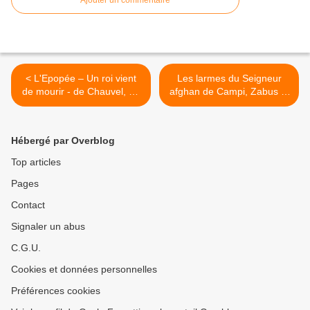
Ajouter un commentaire
< L'Epopée – Un roi vient
Les larmes du Seigneur
de mourir - de Chauvel, Le
afghan de Campi, Zabus et
Galli et Gildas Java chez
Pascale Bourgaux chez
Glénat
Dupuis. >
Hébergé par Overblog
Top articles
Pages
Contact
Signaler un abus
C.G.U.
Cookies et données personnelles
Préférences cookies